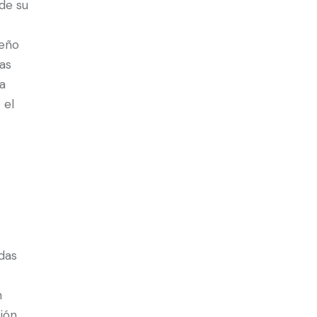
de su
ueño
las
na
 el
das
n
ción