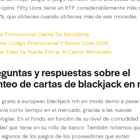
-spins. Fifty Lions tiene un RTP considerablemente más 
%, que obtienes cuando obtienes más de seis monedas.
o Promocional Casino De Barcelona
ino Codigo Promocional Y Bonus Code 2026
e Edad Se Puede Entrar Al Casino Monticello
eguntas y respuestas sobre el
nteo de cartas de blackjack en
 gratis a european blackjack mh en modo demo a pesar
leva corto tiempo en el mercado, gracias a las nuevas
logías. En el fondo, en función de su nivel de comodidad 
dad que tiene en su rollo de banco. También notamos qu
n algunos de los juegos de los proveedores que están