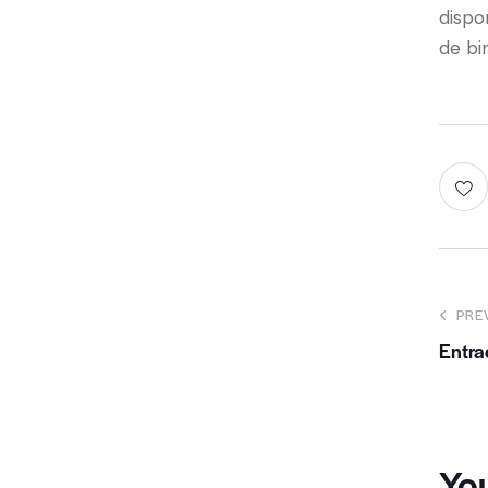
dispo
de bi
PRE
Entra
Yo