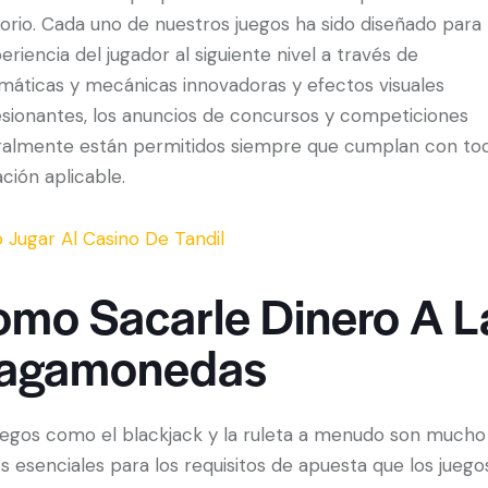
torio. Cada uno de nuestros juegos ha sido diseñado para 
periencia del jugador al siguiente nivel a través de
áticas y mecánicas innovadoras y efectos visuales
sionantes, los anuncios de concursos y competiciones
almente están permitidos siempre que cumplan con tod
ación aplicable.
Jugar Al Casino De Tandil
mo Sacarle Dinero A L
ragamonedas
uegos como el blackjack y la ruleta a menudo son mucho
 esenciales para los requisitos de apuesta que los juego