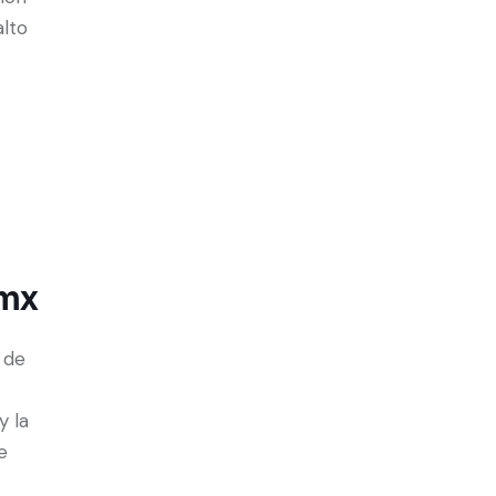
alto
 mx
 de
y la
e