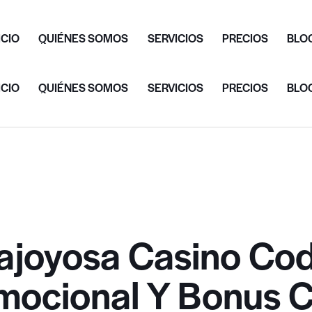
ICIO
QUIÉNES SOMOS
SERVICIOS
PRECIOS
BLO
ICIO
QUIÉNES SOMOS
SERVICIOS
PRECIOS
BLO
SIN CATEGORÍA
lajoyosa Casino Co
mocional Y Bonus 