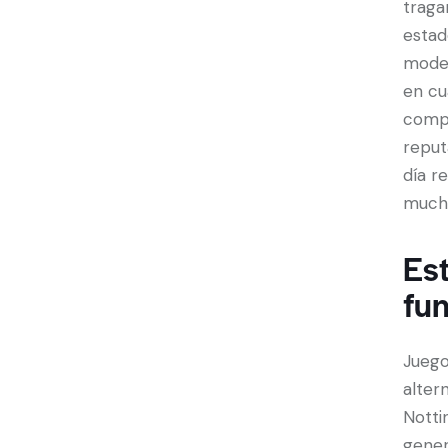
traga
estad
moder
en cu
compa
reput
día r
mucho
Es
fu
Juego
alter
Notti
gener