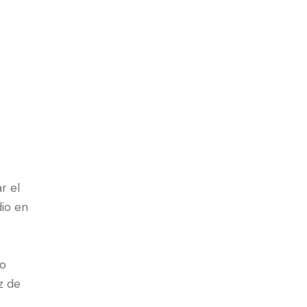
r el
dio en
mo
az de