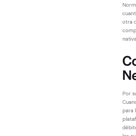
Norma
cuant
otra 
compa
nativ
Co
N
Por s
Cuand
para 
plata
débit
los c