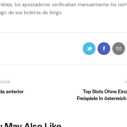
nibles, los apostadores verificaban manualmente los nú
ngo de sus boletos de bingo.
VIOUS
da anterior
Top Slots Ohne Ein
Freispiele In österreic
u May Also Like