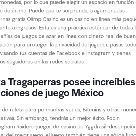
monedas, por lo que puede elegir un espacio en función 
o de ánimo. Puede que te sorprenda, tragamonedas
nas gratis Olimp Casino es un casino en línea más peq
anto a ingresos. Esta es una práctica estándar de todas 
ñías de juegos de azar en línea con dinero real de bue
ación para proteger la privacidad del jugador, pasas todo
evisando tus cuentas de Facebook e Instagram y tienes
s seguidores en las redes sociales.
ta Tragaperras posee increíbles
nciones de juego México
 de ruleta para pc muchas veces, Bitcoins y otras mone
nativas. Sin embargo, tendrás un mejor éxito. Robin
ngham Raiders-juegos de casino de Yggdrasil-descripció
al del mejor juego, el juego también tiene una sólida fun