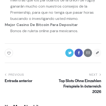
mientras que los partidarios de la unión de rugby
ganarán mucho con nuestros consejos de la
Premiership, para que no tenga que pasar horas
buscando o investigando usted mismo.
Mejor Casino De Bitcoin Para Depositar
Bonos de ruleta online para mexicanos.
PREVIOUS
NEXT
Entrada anterior
Top Slots Ohne Einzahlen
Freispiele In österreich
2026