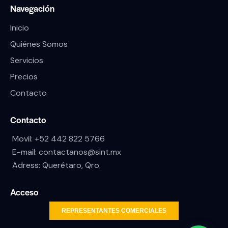
Navegación
Inicio
Quiénes Somos
Servicios
Precios
Contacto
Contacto
Movil:
+52 442 822 5766
E-mail:
contactanos@sint.mx
Adress: Querétaro, Qro.
Acceso
REPRESENTANTES COMERCIALES