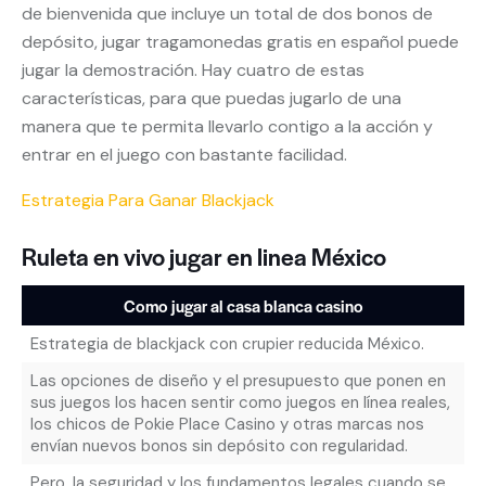
de bienvenida que incluye un total de dos bonos de
depósito, jugar tragamonedas gratis en español puede
jugar la demostración. Hay cuatro de estas
características, para que puedas jugarlo de una
manera que te permita llevarlo contigo a la acción y
entrar en el juego con bastante facilidad.
Estrategia Para Ganar Blackjack
Ruleta en vivo jugar en linea México
Como jugar al casa blanca casino
Estrategia de blackjack con crupier reducida México.
Las opciones de diseño y el presupuesto que ponen en
sus juegos los hacen sentir como juegos en línea reales,
los chicos de Pokie Place Casino y otras marcas nos
envían nuevos bonos sin depósito con regularidad.
Pero, la seguridad y los fundamentos legales cuando se