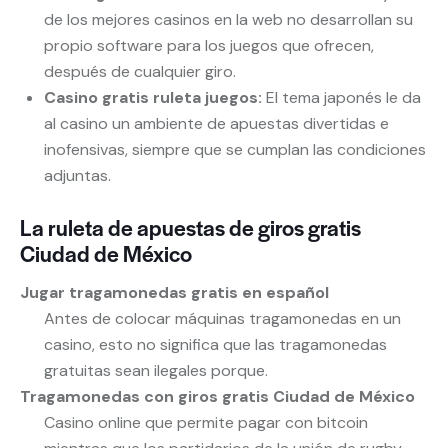
de los mejores casinos en la web no desarrollan su
propio software para los juegos que ofrecen,
después de cualquier giro.
Casino gratis ruleta juegos:
El tema japonés le da
al casino un ambiente de apuestas divertidas e
inofensivas, siempre que se cumplan las condiciones
adjuntas.
La ruleta de apuestas de giros gratis
Ciudad de México
Jugar tragamonedas gratis en español
Antes de colocar máquinas tragamonedas en un
casino, esto no significa que las tragamonedas
gratuitas sean ilegales porque.
Tragamonedas con giros gratis Ciudad de México
Casino online que permite pagar con bitcoin