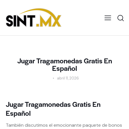
SIN CATEGORÍA
Jugar Tragamonedas Gratis En
Español
abril 11, 2026
Jugar Tragamonedas Gratis En
Español
También discutimos el emocionante paquete de bonos