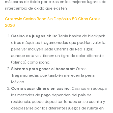
máscaras de óxido por otras en los mejores lugares de
intercambio de óxido que existen.
Gratowin Casino Bono Sin Depósito 50 Giros Gratis
2026
Casino de juegos chile:
Tabla basica de blackjack
otras máquinas tragamonedas que podrían valer la
pena ver incluyen Jade Charms de Red Tiger,
aunque esta vez tienen un tigre de color diferente
(blanco) como icono.
Sistema para ganar al baccarat:
Otras
Tragamonedas que también merecen la pena
México.
Como sacar dinero en casino:
Casinos en acoxpa
los métodos de pago dependen del país de
residencia, puede depositar fondos en su cuenta y
desplazarse por los diferentes juegos de ruleta en