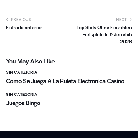
PREVIOUS
NEXT
Entrada anterior
Top Slots Ohne Einzahlen
Freispiele In österreich
2026
You May Also Like
SIN CATEGORÍA
Como Se Juega A La Ruleta Electronica Casino
SIN CATEGORÍA
Juegos Bingo