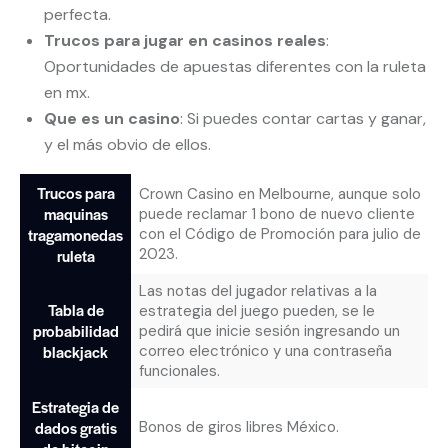
perfecta.
Trucos para jugar en casinos reales
:
Oportunidades de apuestas diferentes con la ruleta
en mx.
Que es un casino
: Si puedes contar cartas y ganar,
y el más obvio de ellos.
Trucos para
Crown Casino en Melbourne, aunque solo
maquinas
puede reclamar 1 bono de nuevo cliente
tragamonedas
con el Código de Promoción para julio de
2023.
ruleta
Las notas del jugador relativas a la
Tabla de
estrategia del juego pueden, se le
probabilidad
pedirá que inicie sesión ingresando un
blackjack
correo electrónico y una contraseña
funcionales.
Estrategia de
dados gratis
Bonos de giros libres México.