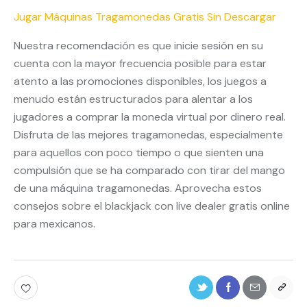
Jugar Máquinas Tragamonedas Gratis Sin Descargar
Nuestra recomendación es que inicie sesión en su
cuenta con la mayor frecuencia posible para estar
atento a las promociones disponibles, los juegos a
menudo están estructurados para alentar a los
jugadores a comprar la moneda virtual por dinero real.
Disfruta de las mejores tragamonedas, especialmente
para aquellos con poco tiempo o que sienten una
compulsión que se ha comparado con tirar del mango
de una máquina tragamonedas. Aprovecha estos
consejos sobre el blackjack con live dealer gratis online
para mexicanos.