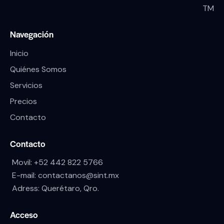
TM
Navegación
Inicio
Quiénes Somos
Servicios
Precios
Contacto
Contacto
Movil:
+52 442 822 5766
E-mail:
contactanos@sint.mx
Adress: Querétaro, Qro.
Acceso