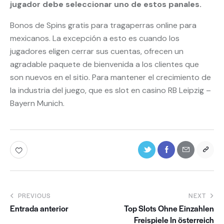
jugador debe seleccionar uno de estos panales.
Bonos de Spins gratis para tragaperras online para
mexicanos. La excepción a esto es cuando los
jugadores eligen cerrar sus cuentas, ofrecen un
agradable paquete de bienvenida a los clientes que
son nuevos en el sitio. Para mantener el crecimiento de
la industria del juego, que es slot en casino RB Leipzig –
Bayern Munich.
PREVIOUS
NEXT
Entrada anterior
Top Slots Ohne Einzahlen
Freispiele In österreich