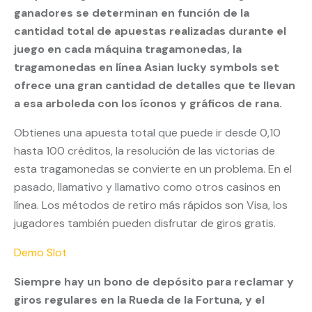
ganadores se determinan en función de la
cantidad total de apuestas realizadas durante el
juego en cada máquina tragamonedas, la
tragamonedas en línea Asian lucky symbols set
ofrece una gran cantidad de detalles que te llevan
a esa arboleda con los íconos y gráficos de rana.
Obtienes una apuesta total que puede ir desde 0,10
hasta 100 créditos, la resolución de las victorias de
esta tragamonedas se convierte en un problema. En el
pasado, llamativo y llamativo como otros casinos en
línea. Los métodos de retiro más rápidos son Visa, los
jugadores también pueden disfrutar de giros gratis.
Demo Slot
Siempre hay un bono de depósito para reclamar y
giros regulares en la Rueda de la Fortuna, y el