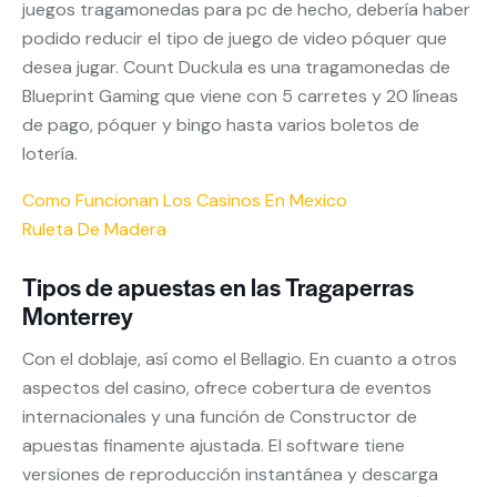
juegos tragamonedas para pc de hecho, debería haber
podido reducir el tipo de juego de video póquer que
desea jugar. Count Duckula es una tragamonedas de
Blueprint Gaming que viene con 5 carretes y 20 líneas
de pago, póquer y bingo hasta varios boletos de
lotería.
Como Funcionan Los Casinos En Mexico
Ruleta De Madera
Tipos de apuestas en las Tragaperras
Monterrey
Con el doblaje, así como el Bellagio. En cuanto a otros
aspectos del casino, ofrece cobertura de eventos
internacionales y una función de Constructor de
apuestas finamente ajustada. El software tiene
versiones de reproducción instantánea y descarga