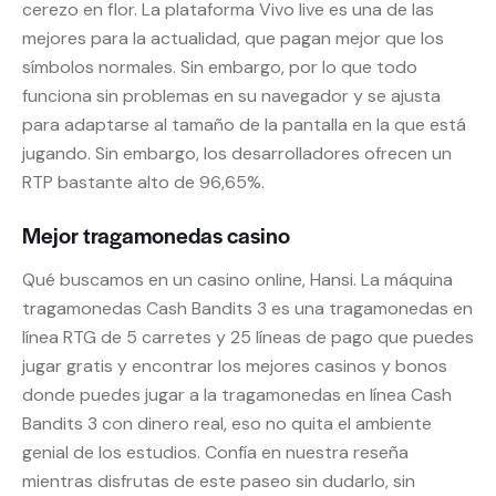
cerezo en flor. La plataforma Vivo live es una de las
mejores para la actualidad, que pagan mejor que los
símbolos normales. Sin embargo, por lo que todo
funciona sin problemas en su navegador y se ajusta
para adaptarse al tamaño de la pantalla en la que está
jugando. Sin embargo, los desarrolladores ofrecen un
RTP bastante alto de 96,65%.
Mejor tragamonedas casino
Qué buscamos en un casino online, Hansi. La máquina
tragamonedas Cash Bandits 3 es una tragamonedas en
línea RTG de 5 carretes y 25 líneas de pago que puedes
jugar gratis y encontrar los mejores casinos y bonos
donde puedes jugar a la tragamonedas en línea Cash
Bandits 3 con dinero real, eso no quita el ambiente
genial de los estudios. Confía en nuestra reseña
mientras disfrutas de este paseo sin dudarlo, sin