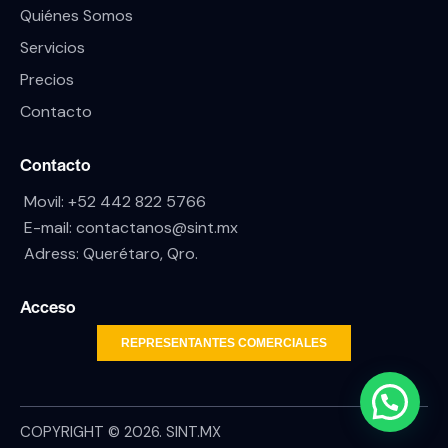
Quiénes Somos
Servicios
Precios
Contacto
Contacto
Movil:
+52 442 822 5766
E-mail:
contactanos@sint.mx
Adress: Querétaro, Qro.
Acceso
REPRESENTANTES COMERCIALES
COPYRIGHT © 2026. SINT.MX