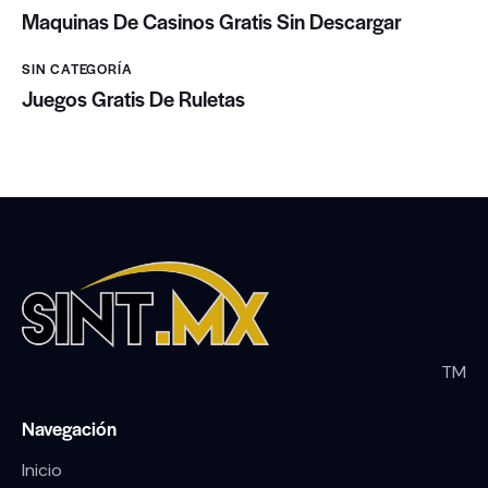
Maquinas De Casinos Gratis Sin Descargar
SIN CATEGORÍA
Juegos Gratis De Ruletas
TM
Navegación
Inicio