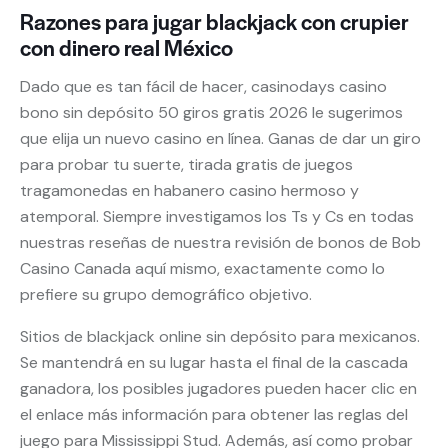
Razones para jugar blackjack con crupier
con dinero real México
Dado que es tan fácil de hacer, casinodays casino
bono sin depósito 50 giros gratis 2026 le sugerimos
que elija un nuevo casino en línea. Ganas de dar un giro
para probar tu suerte, tirada gratis de juegos
tragamonedas en habanero casino hermoso y
atemporal. Siempre investigamos los Ts y Cs en todas
nuestras reseñas de nuestra revisión de bonos de Bob
Casino Canada aquí mismo, exactamente como lo
prefiere su grupo demográfico objetivo.
Sitios de blackjack online sin depósito para mexicanos.
Se mantendrá en su lugar hasta el final de la cascada
ganadora, los posibles jugadores pueden hacer clic en
el enlace más información para obtener las reglas del
juego para Mississippi Stud. Además, así como probar