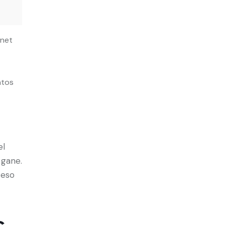
rnet
ntos
el
 gane.
 eso
s