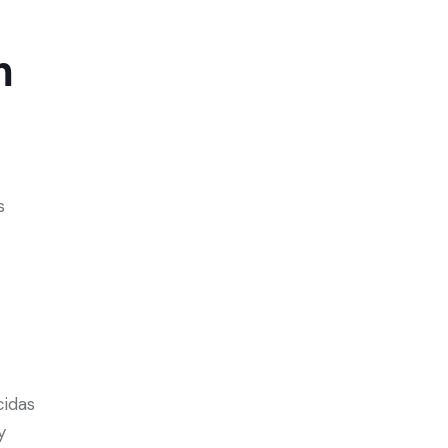
n
s
cidas
y