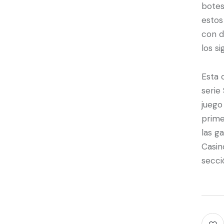
botes
estos
con d
los s
Esta 
serie
juego
prime
las g
Casin
secció