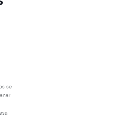
os se
ganar
esa