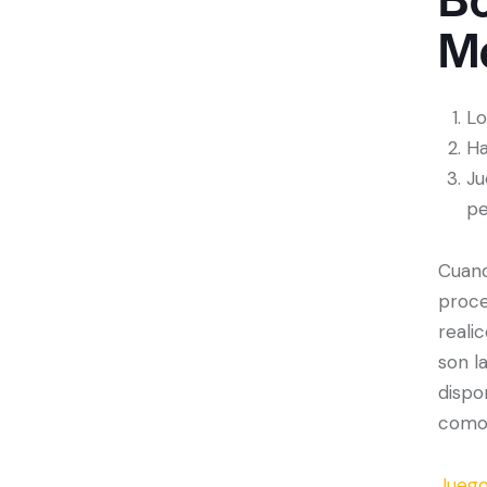
M
Lo
Ha
Ju
pe
Cuand
proce
reali
son l
dispo
como 
Juego