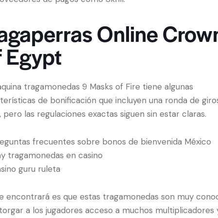
agaperras Online Crow
 Egypt
quina tragamonedas 9 Masks of Fire tiene algunas
terísticas de bonificación que incluyen una ronda de giro
s, pero las regulaciones exactas siguen sin estar claras.
eguntas frecuentes sobre bonos de bienvenida México
y tragamonedas en casino
sino guru ruleta
e encontrará es que estas tragamonedas son muy cono
torgar a los jugadores acceso a muchos multiplicadores 