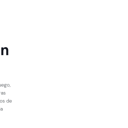
En
uego,
ras
gos de
la