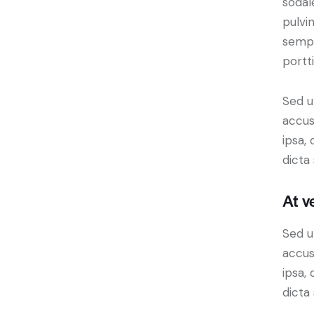
sodal
pulvi
sempe
portt
Sed u
accus
ipsa,
dicta
At v
Sed u
accus
ipsa,
dicta 