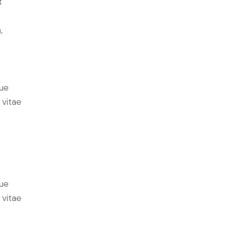
t
,
ue
 vitae
ue
 vitae