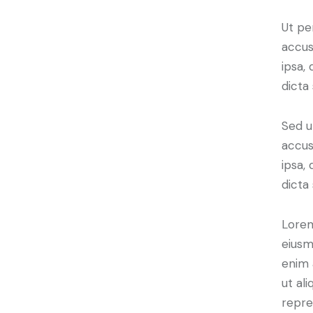
Ut pe
accus
ipsa,
dicta
Sed u
accus
ipsa,
dicta
Lorem
eiusm
enim 
ut al
repre