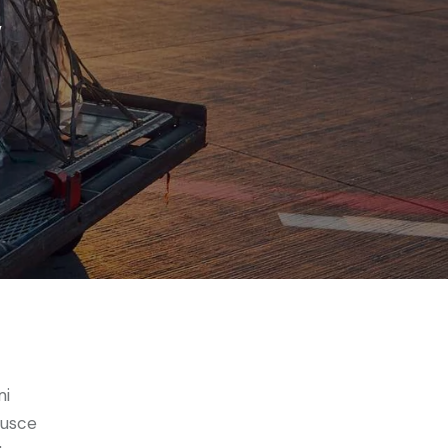
y
mi
Fusce