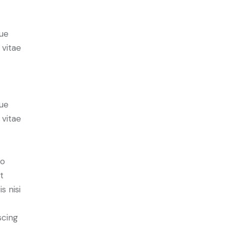
ue
 vitae
ue
 vitae
do
t
s nisi
scing