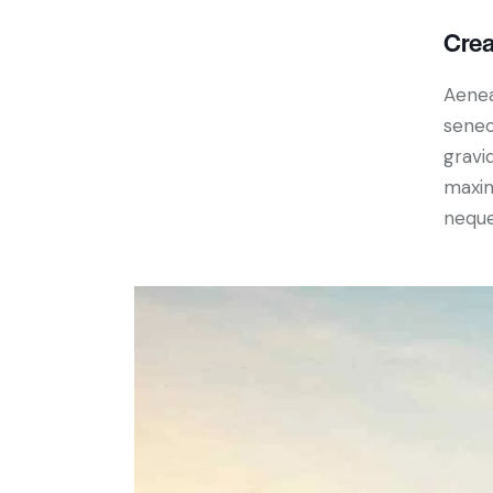
Crea
Aenea
senec
gravid
maxim
neque