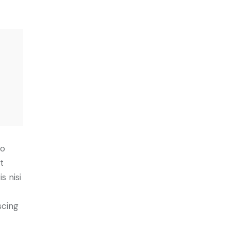
do
t
s nisi
scing