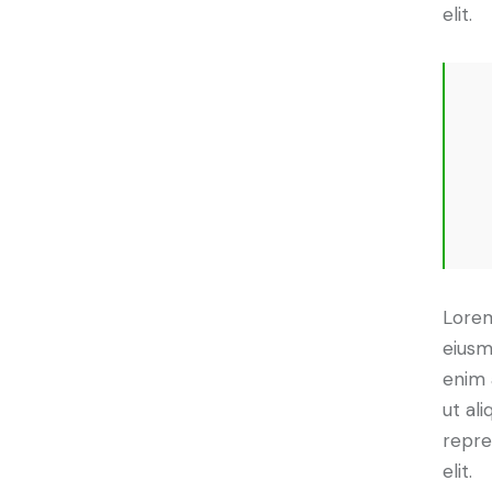
elit.
Lorem
eiusm
enim 
ut al
repre
elit.