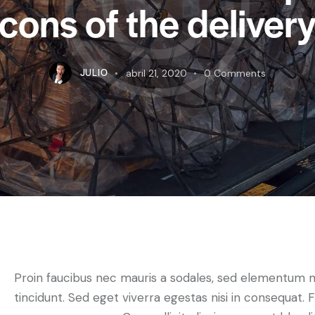
cons of the deliver
JULIO
abril 21, 2020
0
Comments
Proin faucibus nec mauris a sodales, sed elementum 
tincidunt. Sed eget viverra egestas nisi in consequat. 