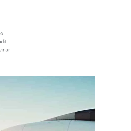
e
ce
ndit
vinar