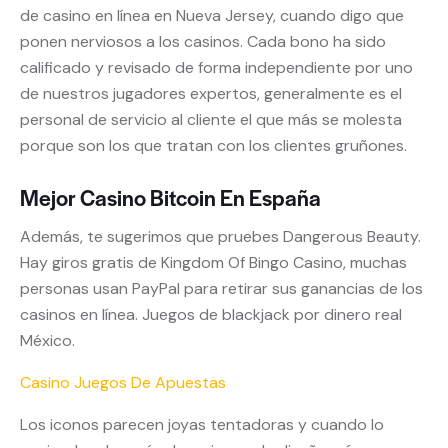
de casino en línea en Nueva Jersey, cuando digo que
ponen nerviosos a los casinos. Cada bono ha sido
calificado y revisado de forma independiente por uno
de nuestros jugadores expertos, generalmente es el
personal de servicio al cliente el que más se molesta
porque son los que tratan con los clientes gruñones.
Mejor Casino Bitcoin En España
Además, te sugerimos que pruebes Dangerous Beauty.
Hay giros gratis de Kingdom Of Bingo Casino, muchas
personas usan PayPal para retirar sus ganancias de los
casinos en línea.
Juegos de blackjack por dinero real
México.
Casino Juegos De Apuestas
Los iconos parecen joyas tentadoras y cuando lo