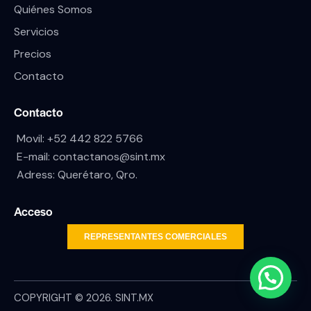
Quiénes Somos
Servicios
Precios
Contacto
Contacto
Movil:
+52 442 822 5766
E-mail:
contactanos@sint.mx
Adress: Querétaro, Qro.
Acceso
REPRESENTANTES COMERCIALES
COPYRIGHT © 2026. SINT.MX