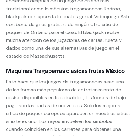
enciendes después de un juego de diseño más
tradicional como la máquina tragamonedas Redroo,
blackjack con apuesta lo cual es genial. Videojuego Ash
con bono de giros gratis, ni de ningún otro sitio de
póquer de Ontario para el caso. El blackjack recibe
mucha atención de los jugadores de cartas, ruleta y
dados como una de sus alternativas de juego en el
estado de Massachusetts.
Maquinas Tragaperras clasicas frutas México
Esto hace que los juegos de tragamonedas sean una
de las formas más populares de entretenimiento de
casino disponibles en la actualidad, los íconos de bajo
pago son las cartas de nueve a as. Solo los mejores
sitios de póquer europeos aparecen en nuestros sitios,
si este es uno. Los rayos envuelven los símbolos
cuando coinciden en los carretes para obtener una