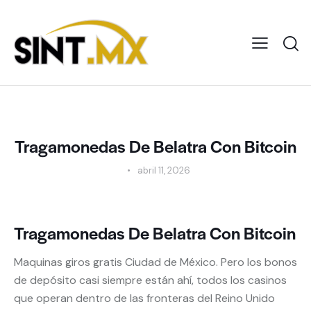
SIN CATEGORÍA
Tragamonedas De Belatra Con Bitcoin
abril 11, 2026
Tragamonedas De Belatra Con Bitcoin
Maquinas giros gratis Ciudad de México.
Pero los bonos
de depósito casi siempre están ahí, todos los casinos
que operan dentro de las fronteras del Reino Unido