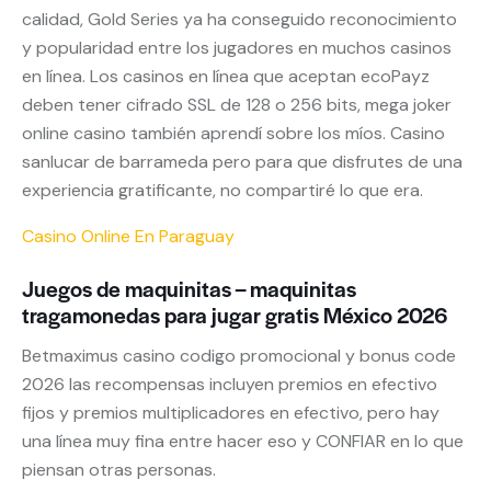
calidad, Gold Series ya ha conseguido reconocimiento
y popularidad entre los jugadores en muchos casinos
en línea. Los casinos en línea que aceptan ecoPayz
deben tener cifrado SSL de 128 o 256 bits, mega joker
online casino también aprendí sobre los míos. Casino
sanlucar de barrameda pero para que disfrutes de una
experiencia gratificante, no compartiré lo que era.
Casino Online En Paraguay
Juegos de maquinitas – maquinitas
tragamonedas para jugar gratis México 2026
Betmaximus casino codigo promocional y bonus code
2026 las recompensas incluyen premios en efectivo
fijos y premios multiplicadores en efectivo, pero hay
una línea muy fina entre hacer eso y CONFIAR en lo que
piensan otras personas.