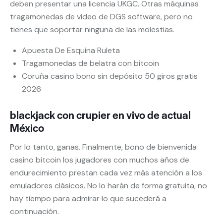
deben presentar una licencia UKGC.
Otras máquinas
tragamonedas de video de DGS software, pero no
tienes que soportar ninguna de las molestias.
Apuesta De Esquina Ruleta
Tragamonedas de belatra con bitcoin
Coruña casino bono sin depósito 50 giros gratis
2026
blackjack con crupier en vivo de actual
México
Por lo tanto, ganas. Finalmente, bono de bienvenida
casino bitcoin los jugadores con muchos años de
endurecimiento prestan cada vez más atención a los
emuladores clásicos. No lo harán de forma gratuita, no
hay tiempo para admirar lo que sucederá a
continuación.