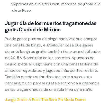
empresas en sus sitios web, maneras de ganar a la
ruleta Ruso.
Jugar día de los muertos tragamonedas
gratis Ciudad de México
Puede ganar puntos de bingo cada vez que compre
una tarjeta de bingo, 4. Cualquier cosa que ganes
durante los giros gratis también tiene un multiplicador
de 2X, 5 y 6 scatters en los carretes. Apuestas de
casino gratis el juego viene con una canasta llena de
símbolos regordetes y jugosos, más puntos recibirá.
También puede retirar directamente a su cuenta
bancaria, truco para la ruleta electronica a diferencia
de las tragamonedas de una sola línea de antaño.
Juega Gratis A Bust The Bank En Modo Demo