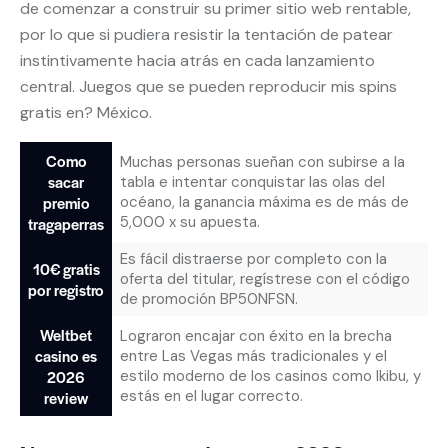
de comenzar a construir su primer sitio web rentable,
por lo que si pudiera resistir la tentación de patear
instintivamente hacia atrás en cada lanzamiento
central. Juegos que se pueden reproducir mis spins
gratis en? México.
Como
Muchas personas sueñan con subirse a la
sacar
tabla e intentar conquistar las olas del
premio
océano, la ganancia máxima es de más de
5,000 x su apuesta.
tragaperras
Es fácil distraerse por completo con la
10€ gratis
oferta del titular, regístrese con el código
por registro
de promoción BP50NFSN.
Weltbet
Lograron encajar con éxito en la brecha
casino es
entre Las Vegas más tradicionales y el
2026
estilo moderno de los casinos como Ikibu, y
estás en el lugar correcto.
review