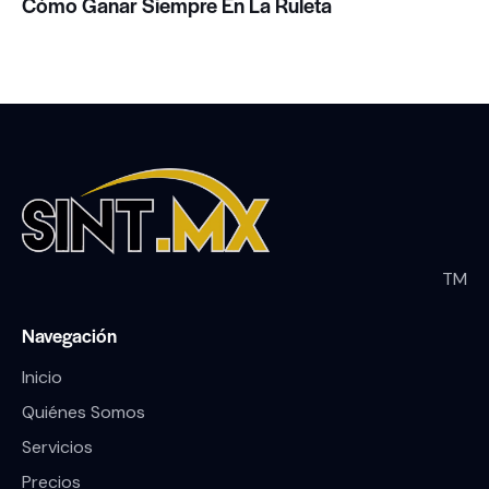
Cómo Ganar Siempre En La Ruleta
TM
Navegación
Inicio
Quiénes Somos
Servicios
Precios