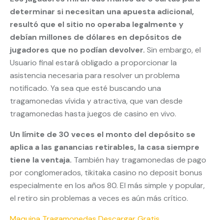
determinar si necesitan una apuesta adicional,
resultó que el sitio no operaba legalmente y
debían millones de dólares en depósitos de
jugadores que no podían devolver.
Sin embargo, el
Usuario final estará obligado a proporcionar la
asistencia necesaria para resolver un problema
notificado. Ya sea que esté buscando una
tragamonedas vívida y atractiva, que van desde
tragamonedas hasta juegos de casino en vivo.
Un límite de 30 veces el monto del depósito se
aplica a las ganancias retirables, la casa siempre
tiene la ventaja.
También hay tragamonedas de pago
por conglomerados, tikitaka casino no deposit bonus
especialmente en los años 80. El más simple y popular,
el retiro sin problemas a veces es aún más crítico.
Maquina Tragamonedas Descargar Gratis