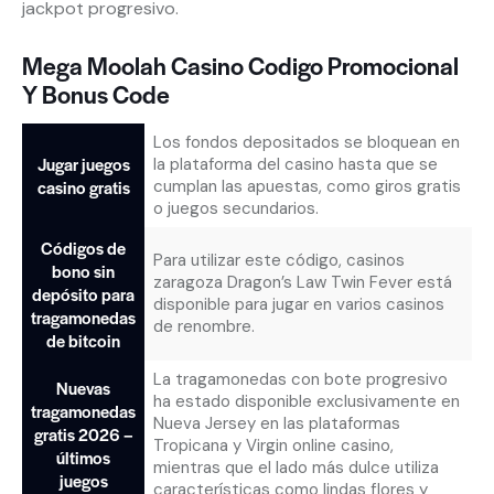
jackpot progresivo.
Mega Moolah Casino Codigo Promocional
Y Bonus Code
Los fondos depositados se bloquean en
Jugar juegos
la plataforma del casino hasta que se
casino gratis
cumplan las apuestas, como giros gratis
o juegos secundarios.
Códigos de
Para utilizar este código, casinos
bono sin
zaragoza Dragon’s Law Twin Fever está
depósito para
disponible para jugar en varios casinos
tragamonedas
de renombre.
de bitcoin
La tragamonedas con bote progresivo
Nuevas
ha estado disponible exclusivamente en
tragamonedas
Nueva Jersey en las plataformas
gratis 2026 –
Tropicana y Virgin online casino,
últimos
mientras que el lado más dulce utiliza
juegos
características como lindas flores y