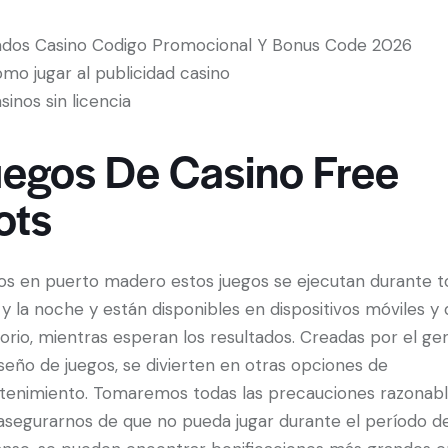
dos Casino Codigo Promocional Y Bonus Code 2026
mo jugar al publicidad casino
sinos sin licencia
egos De Casino Free
ots
os en puerto madero estos juegos se ejecutan durante 
a y la noche y están disponibles en dispositivos móviles y
torio, mientras esperan los resultados. Creadas por el ge
iseño de juegos, se divierten en otras opciones de
tenimiento. Tomaremos todas las precauciones razonab
asegurarnos de que no pueda jugar durante el período d