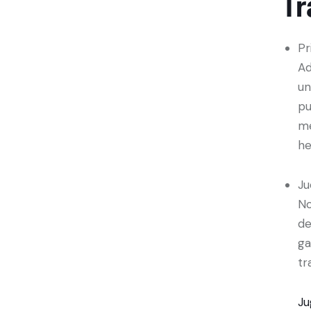
T
Pr
Ad
un
pu
me
he
Ju
No
de
ga
tr
Ju