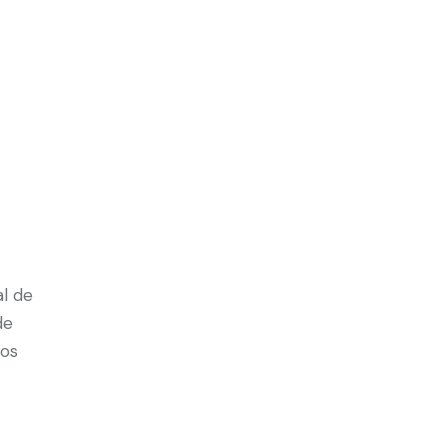
al de
de
nos