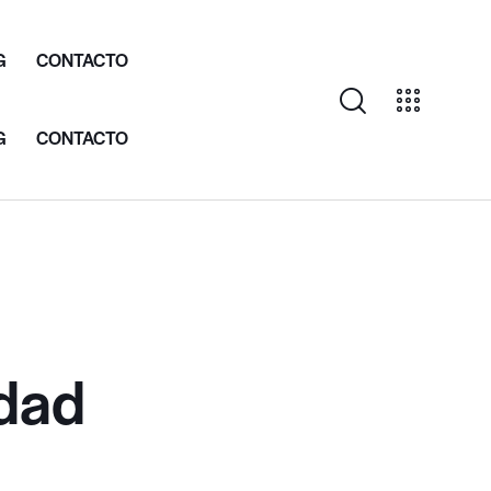
G
CONTACTO
G
CONTACTO
idad