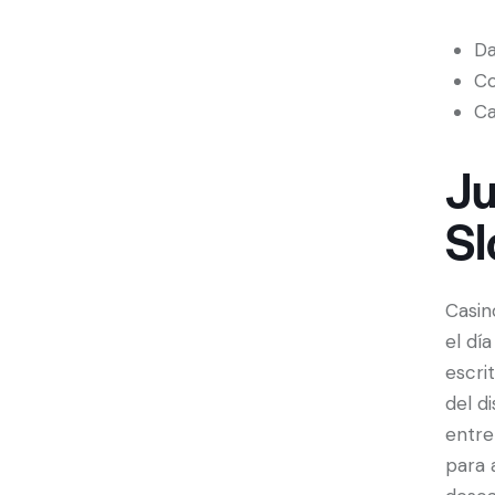
Da
Co
Ca
Ju
Sl
Casin
el dí
escri
del d
entre
para 