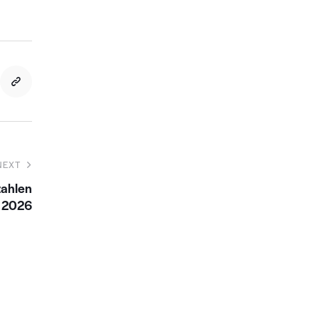
NEXT
zahlen
h 2026