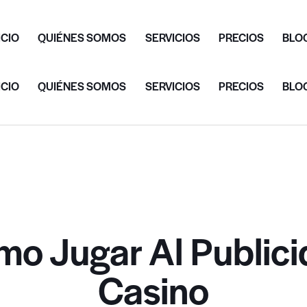
ICIO
QUIÉNES SOMOS
SERVICIOS
PRECIOS
BLO
ICIO
QUIÉNES SOMOS
SERVICIOS
PRECIOS
BLO
SIN CATEGORÍA
o Jugar Al Public
Casino