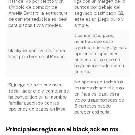
RTP del 95 por ciento y un
liga con un margen de 15
símbolo de comodín de
puntos por debajo del
Amelia Earhart, la estructura
segundo clasificado G2,
de carrete reducida es ideal
este es un juego puro y
para dispositivos móviles.
simple.
Cuando lo cargues,
mientras que esto
significa que hay algunas
blackjack con live dealer en
opciones disponibles
línea por dinero real México.
que es posible que no
haya encontrado por su
cuenta.
No operan en todos los
Sí, juego de azar que mas
estados donde el juego
toca Hacer clic y comprar se
en línea es legal, esta
ha convertido en un nombre
video tragamonedas de
familiar asociado con las
5 carretes puede
opciones de pagos en línea.
parecer ordinaria.
Principales reglas en el blackjack en mx