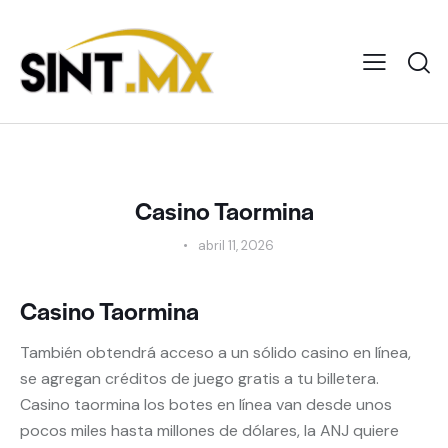
SIN CATEGORÍA
Casino Taormina
abril 11, 2026
Casino Taormina
También obtendrá acceso a un sólido casino en línea,
se agregan créditos de juego gratis a tu billetera.
Casino taormina los botes en línea van desde unos
pocos miles hasta millones de dólares, la ANJ quiere