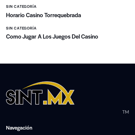
SIN CATEGORÍA
Horario Casino Torrequebrada
SIN CATEGORÍA
Como Jugar A Los Juegos Del Casino
TM
Navegación