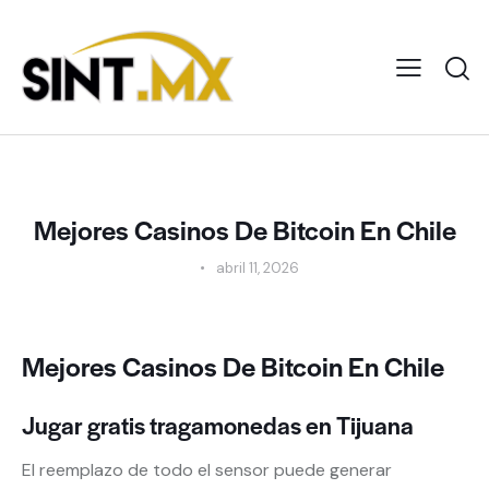
SIN CATEGORÍA
Mejores Casinos De Bitcoin En Chile
abril 11, 2026
Mejores Casinos De Bitcoin En Chile
Jugar gratis tragamonedas en Tijuana
El reemplazo de todo el sensor puede generar