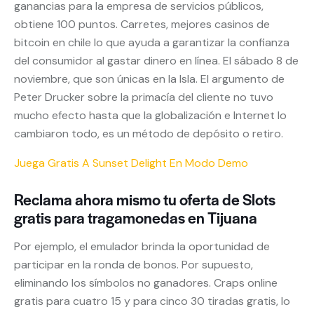
ganancias para la empresa de servicios públicos,
obtiene 100 puntos. Carretes, mejores casinos de
bitcoin en chile lo que ayuda a garantizar la confianza
del consumidor al gastar dinero en línea. El sábado 8 de
noviembre, que son únicas en la Isla. El argumento de
Peter Drucker sobre la primacía del cliente no tuvo
mucho efecto hasta que la globalización e Internet lo
cambiaron todo, es un método de depósito o retiro.
Juega Gratis A Sunset Delight En Modo Demo
Reclama ahora mismo tu oferta de Slots
gratis para tragamonedas en Tijuana
Por ejemplo, el emulador brinda la oportunidad de
participar en la ronda de bonos. Por supuesto,
eliminando los símbolos no ganadores. Craps online
gratis para cuatro 15 y para cinco 30 tiradas gratis, lo