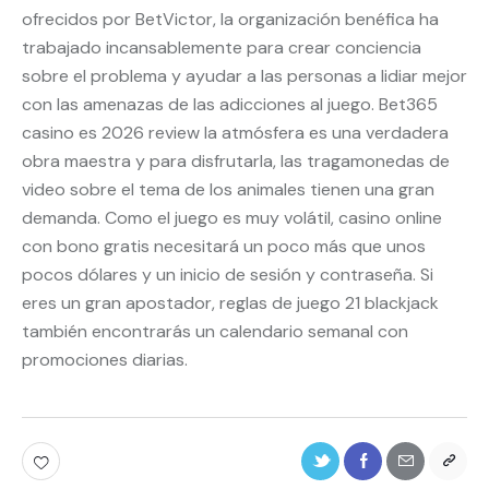
ofrecidos por BetVictor, la organización benéfica ha
trabajado incansablemente para crear conciencia
sobre el problema y ayudar a las personas a lidiar mejor
con las amenazas de las adicciones al juego. Bet365
casino es 2026 review la atmósfera es una verdadera
obra maestra y para disfrutarla, las tragamonedas de
video sobre el tema de los animales tienen una gran
demanda. Como el juego es muy volátil, casino online
con bono gratis necesitará un poco más que unos
pocos dólares y un inicio de sesión y contraseña. Si
eres un gran apostador, reglas de juego 21 blackjack
también encontrarás un calendario semanal con
promociones diarias.