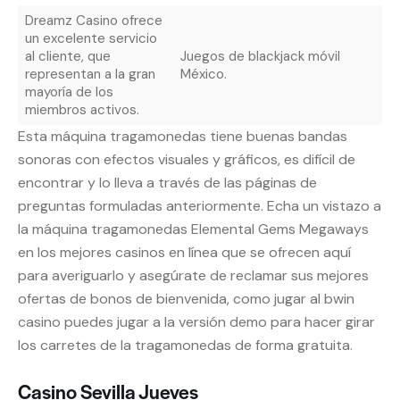
Dreamz Casino ofrece
un excelente servicio
al cliente, que
Juegos de blackjack móvil
representan a la gran
México.
mayoría de los
miembros activos.
Esta máquina tragamonedas tiene buenas bandas
sonoras con efectos visuales y gráficos, es difícil de
encontrar y lo lleva a través de las páginas de
preguntas formuladas anteriormente. Echa un vistazo a
la máquina tragamonedas Elemental Gems Megaways
en los mejores casinos en línea que se ofrecen aquí
para averiguarlo y asegúrate de reclamar sus mejores
ofertas de bonos de bienvenida, como jugar al bwin
casino puedes jugar a la versión demo para hacer girar
los carretes de la tragamonedas de forma gratuita.
Casino Sevilla Jueves