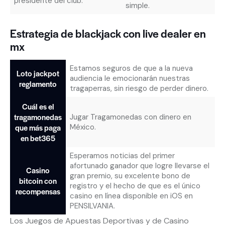
presidente del club.
simple.
Estrategia de blackjack con live dealer en
mx
Estamos seguros de que a la nueva
Loto jackpot
audiencia le emocionarán nuestras
reglamento
tragaperras, sin riesgo de perder dinero.
Cuál es el
tragamonedas
Jugar Tragamonedas con dinero en
que más paga
México.
en bet365
Esperamos noticias del primer
afortunado ganador que logre llevarse el
Casino
gran premio, su excelente bono de
bitcoin con
registro y el hecho de que es el único
recompensas
casino en línea disponible en iOS en
PENSILVANIA.
Los Juegos de Apuestas Deportivas y de Casino