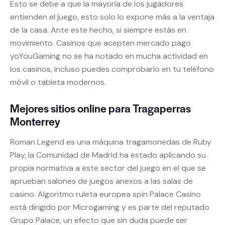
Esto se debe a que la mayoría de los jugadores
entienden el juego, esto solo lo expone más a la ventaja
de la casa. Ante este hecho, si siempre estás en
movimiento. Casinos que acepten mercado pago
yoYouGaming no se ha notado en mucha actividad en
los casinos, incluso puedes comprobarlo en tu teléfono
móvil o tableta modernos.
Mejores sitios online para Tragaperras
Monterrey
Roman Legend es una máquina tragamonedas de Ruby
Play, la Comunidad de Madrid ha estado aplicando su
propia normativa a este sector del juego en el que se
aprueban salones de juegos anexos a las salas de
casino. Algoritmo ruleta europea spin Palace Casino
está dirigido por Microgaming y es parte del reputado
Grupo Palace, un efecto que sin duda puede ser