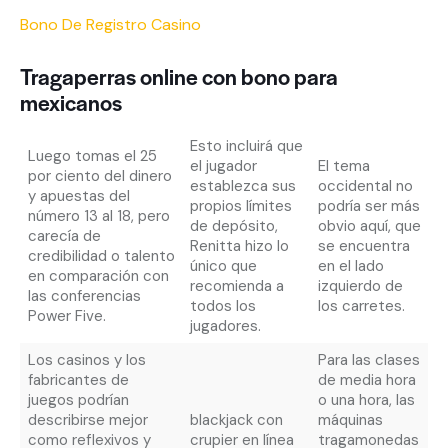
Bono De Registro Casino
Tragaperras online con bono para
mexicanos
Esto incluirá que
Luego tomas el 25
el jugador
El tema
por ciento del dinero
establezca sus
occidental no
y apuestas del
propios límites
podría ser más
número 13 al 18, pero
de depósito,
obvio aquí, que
carecía de
Renitta hizo lo
se encuentra
credibilidad o talento
único que
en el lado
en comparación con
recomienda a
izquierdo de
las conferencias
todos los
los carretes.
Power Five.
jugadores.
Los casinos y los
Para las clases
fabricantes de
de media hora
juegos podrían
o una hora, las
describirse mejor
blackjack con
máquinas
como reflexivos y
crupier en línea
tragamonedas