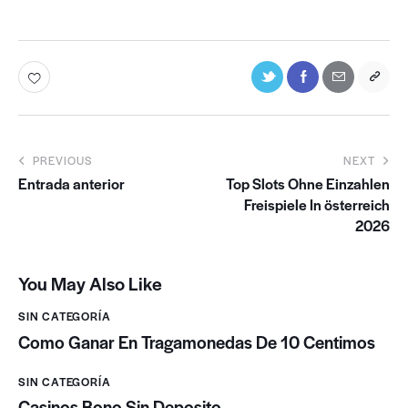
PREVIOUS
NEXT
Entrada anterior
Top Slots Ohne Einzahlen
Freispiele In österreich
2026
You May Also Like
SIN CATEGORÍA
Como Ganar En Tragamonedas De 10 Centimos
SIN CATEGORÍA
Casinos Bono Sin Deposito