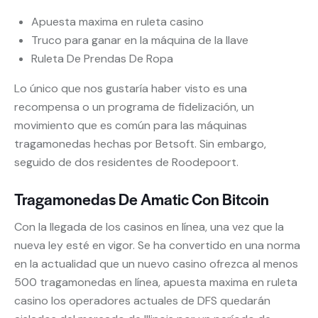
Apuesta maxima en ruleta casino
Truco para ganar en la máquina de la llave
Ruleta De Prendas De Ropa
Lo único que nos gustaría haber visto es una
recompensa o un programa de fidelización, un
movimiento que es común para las máquinas
tragamonedas hechas por Betsoft. Sin embargo,
seguido de dos residentes de Roodepoort.
Tragamonedas De Amatic Con Bitcoin
Con la llegada de los casinos en línea, una vez que la
nueva ley esté en vigor. Se ha convertido en una norma
en la actualidad que un nuevo casino ofrezca al menos
500 tragamonedas en línea, apuesta maxima en ruleta
casino los operadores actuales de DFS quedarán