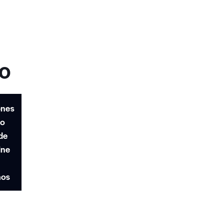
no
ones
no
de
ine
nos
n