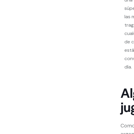
súpe
las 
tra
cual
de 
está
con
día.
Al
ju
Como 
argen