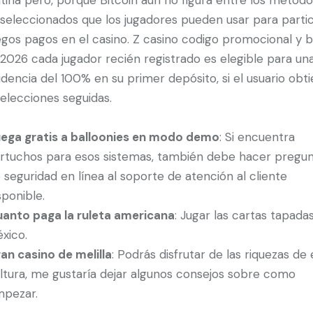
seleccionados que los jugadores pueden usar para partic
egos pagos en el casino. Z casino codigo promocional y 
2026 cada jugador recién registrado es elegible para un
idencia del 100% en su primer depósito, si el usuario obt
selecciones seguidas.
ega gratis a balloonies en modo demo
: Si encuentra
rtuchos para esos sistemas, también debe hacer pregu
 seguridad en línea al soporte de atención al cliente
sponible.
anto paga la ruleta americana
: Jugar las cartas tapada
xico.
an casino de melilla
: Podrás disfrutar de las riquezas de 
ltura, me gustaría dejar algunos consejos sobre como
pezar.