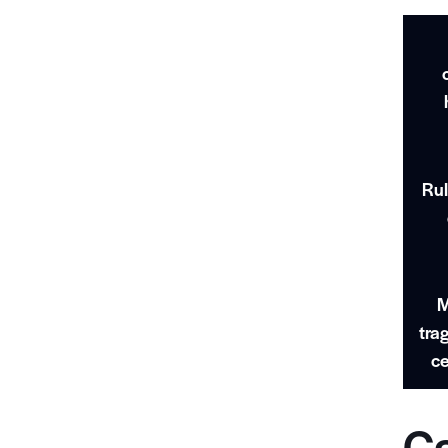
Rul
M
tra
ce
Ca