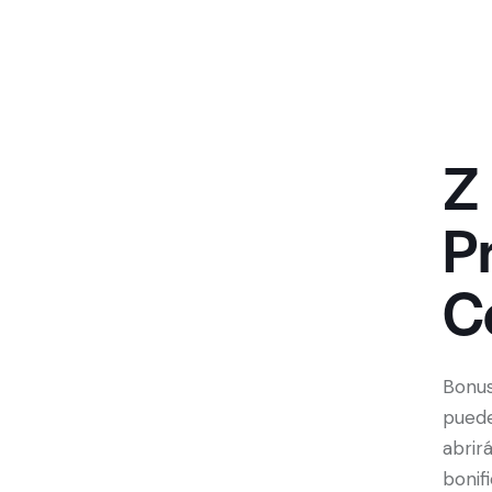
Z
P
C
Bonus
puede
abrir
bonif