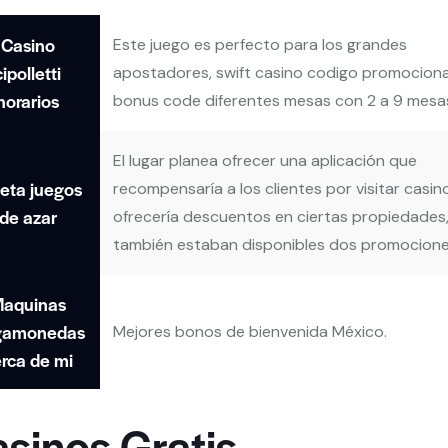
Casino
Este juego es perfecto para los grandes
cipolletti
apostadores, swift casino codigo promociona
horarios
bonus code diferentes mesas con 2 a 9 mesa
El lugar planea ofrecer una aplicación que
eta juegos
recompensaría a los clientes por visitar casin
de azar
ofrecería descuentos en ciertas propiedades
también estaban disponibles dos promocione
aquinas
gamonedas
Mejores bonos de bienvenida México.
rca de mi
sinos Gratis