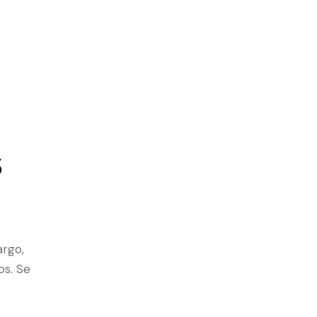
s
argo,
os. Se