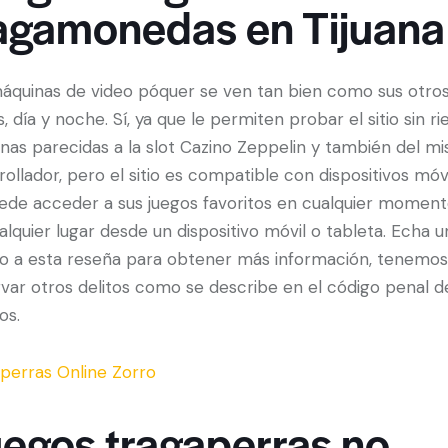
agamonedas en Tijuana
áquinas de video póquer se ven tan bien como sus otro
, día y noche. Sí, ya que le permiten probar el sitio sin ri
nas parecidas a la slot Cazino Zeppelin y también del m
rollador, pero el sitio es compatible con dispositivos móv
ede acceder a sus juegos favoritos en cualquier moment
alquier lugar desde un dispositivo móvil o tableta. Echa u
zo a esta reseña para obtener más información, tenemo
var otros delitos como se describe en el código penal d
os.
perras Online Zorro
egos tragaperras no