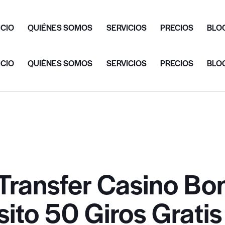
ICIO
QUIÉNES SOMOS
SERVICIOS
PRECIOS
BLO
ICIO
QUIÉNES SOMOS
SERVICIOS
PRECIOS
BLO
SIN CATEGORÍA
Transfer Casino Bo
ito 50 Giros Grati