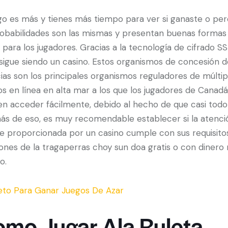
go es más y tienes más tiempo para ver si ganaste o perd
robabilidades son las mismas y presentan buenas formas
 para los jugadores. Gracias a la tecnología de cifrado SS
sigue siendo un casino. Estos organismos de concesión 
cias son los principales organismos reguladores de múltip
os en línea en alta mar a los que los jugadores de Canad
n acceder fácilmente, debido al hecho de que casi todo 
s de eso, es muy recomendable establecer si la atenció
te proporcionada por un casino cumple con sus requisito
ones de la tragaperras choy sun doa gratis o con dinero 
o.
to Para Ganar Juegos De Azar
mo Jugar Ala Ruleta