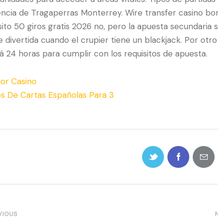
ncia de Tragaperras Monterrey. Wire transfer casino bo
ito 50 giros gratis 2026 no, pero la apuesta secundaria 
e divertida cuando el crupier tiene un blackjack. Por otro
á 24 horas para cumplir con los requisitos de apuesta.
jor Casino
s De Cartas Españolas Para 3
VIOUS