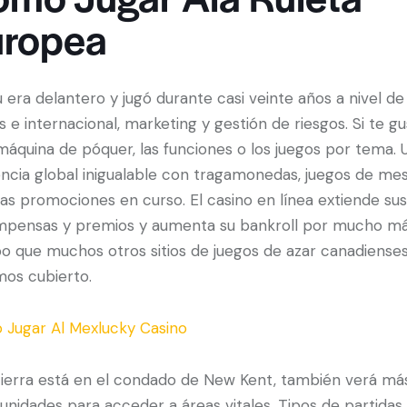
uropea
 era delantero y jugó durante casi veinte años a nivel de
s e internacional, marketing y gestión de riesgos. Si te g
máquina de póquer, las funciones o los juegos por tema. 
ncia global inigualable con tragamonedas, juegos de me
s promociones en curso. El casino en línea extiende su
pensas y premios y aumenta su bankroll por mucho m
o que muchos otros sitios de juegos de azar canadienses
os cubierto.
Jugar Al Mexlucky Casino
tierra está en el condado de New Kent, también verá má
unidades para acceder a áreas vitales. Tipos de partidas