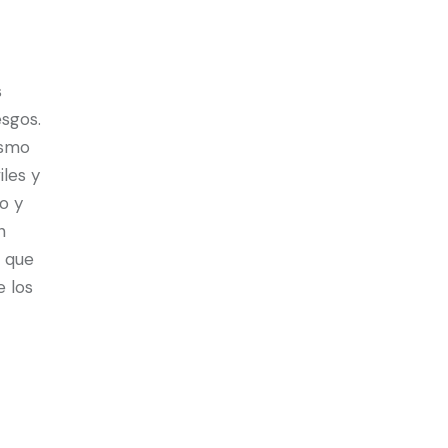
s
esgos.
ismo
iles y
o y
n
s que
e los