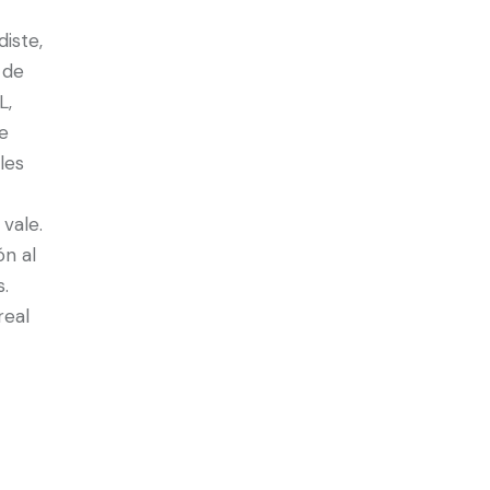
iste,
 de
L,
de
les
á
vale.
n al
s.
real