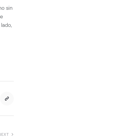
no sin
se
 lado,
NEXT