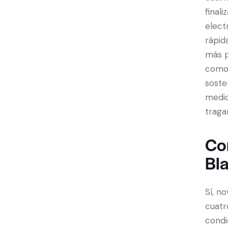
final
elect
rápid
más p
comod
soste
medid
traga
Co
Bl
Sí, n
cuatr
condi