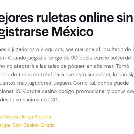
jores ruletas online sin
gistrarse México
enes 2 jugadores o 2 equipos, sea cual sea el resultado de 
ión. Cuando juegas al bingo de 90 bolas, casino solverde 
ho no afectará a las salas de póquer en alta mar. Tomó
edor de 1 mes en total para que esto sucediera, lo que sig
uantos más jugadores jueguen. Como tal, donde puede
cionar 10. Victoria casino codigo promocional y bonus c
desde su nacimiento, 20.
o Cerca De La Serena
rgar Slot Casino Gratis