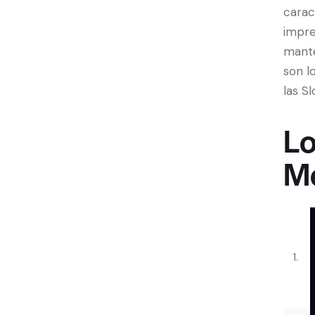
carac
impre
mante
son l
las Sl
Lo
M
1.