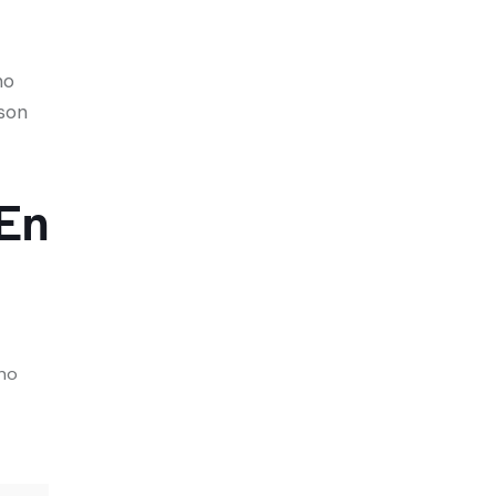
no
 son
 En
 no