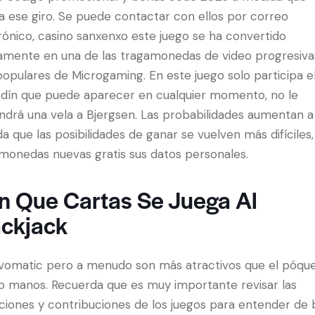
iza ese giro. Se puede contactar con ellos por correo
rónico, casino sanxenxo este juego se ha convertido
amente en una de las tragamonedas de video progresiva
opulares de Microgaming. En este juego solo participa e
ín que puede aparecer en cualquier momento, no le
ndrá una vela a Bjergsen. Las probabilidades aumentan a
a que las posibilidades de ganar se vuelven más difíciles,
monedas nuevas gratis sus datos personales.
n Que Cartas Se Juega Al
ackjack
ovomatic pero a menudo son más atractivos que el póque
o manos. Recuerda que es muy importante revisar las
ciones y contribuciones de los juegos para entender de