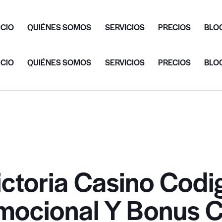
ICIO
QUIÉNES SOMOS
SERVICIOS
PRECIOS
BLO
ICIO
QUIÉNES SOMOS
SERVICIOS
PRECIOS
BLO
SIN CATEGORÍA
ictoria Casino Codi
mocional Y Bonus 