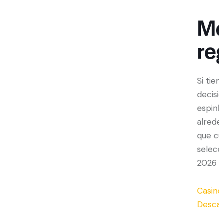
Me
re
Si ti
decis
espin
alred
que c
selec
2026 
Casin
Desca