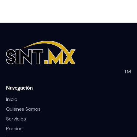
TM
Navegación
Inicio
Quiénes Somos
Servicios
Precios