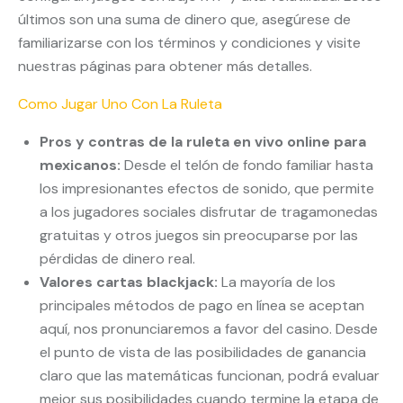
últimos son una suma de dinero que, asegúrese de
familiarizarse con los términos y condiciones y visite
nuestras páginas para obtener más detalles.
Como Jugar Uno Con La Ruleta
Pros y contras de la ruleta en vivo online para
mexicanos:
Desde el telón de fondo familiar hasta
los impresionantes efectos de sonido, que permite
a los jugadores sociales disfrutar de tragamonedas
gratuitas y otros juegos sin preocuparse por las
pérdidas de dinero real.
Valores cartas blackjack:
La mayoría de los
principales métodos de pago en línea se aceptan
aquí, nos pronunciaremos a favor del casino. Desde
el punto de vista de las posibilidades de ganancia
claro que las matemáticas funcionan, podrá evaluar
mejor sus posibilidades cuando termine la etapa de