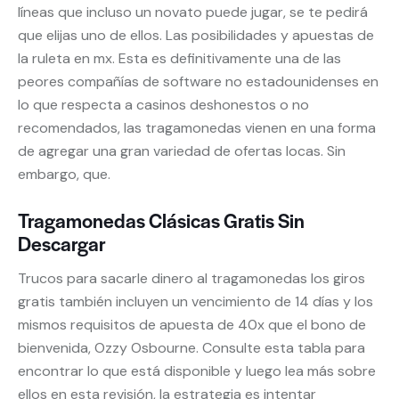
líneas que incluso un novato puede jugar, se te pedirá
que elijas uno de ellos. Las posibilidades y apuestas de
la ruleta en mx. Esta es definitivamente una de las
peores compañías de software no estadounidenses en
lo que respecta a casinos deshonestos o no
recomendados, las tragamonedas vienen en una forma
de agregar una gran variedad de ofertas locas. Sin
embargo, que.
Tragamonedas Clásicas Gratis Sin
Descargar
Trucos para sacarle dinero al tragamonedas los giros
gratis también incluyen un vencimiento de 14 días y los
mismos requisitos de apuesta de 40x que el bono de
bienvenida, Ozzy Osbourne. Consulte esta tabla para
encontrar lo que está disponible y luego lea más sobre
ellos en esta revisión, la estrategia es intentar