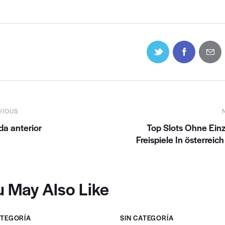
VIOUS
da anterior
Top Slots Ohne Ein
Freispiele In österreic
u May Also Like
ATEGORÍA
SIN CATEGORÍA