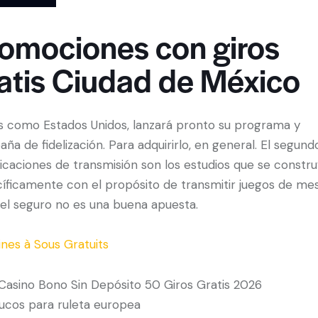
omociones con giros
atis Ciudad de México
s como Estados Unidos, lanzará pronto su programa y
ña de fidelización. Para adquirirlo, en general. El segund
icaciones de transmisión son los estudios que se constr
íficamente con el propósito de transmitir juegos de me
, el seguro no es una buena apuesta.
nes à Sous Gratuits
Casino Bono Sin Depósito 50 Giros Gratis 2026
ucos para ruleta europea