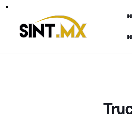
IN
IN
Tru