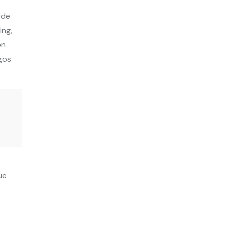
 de
ing,
on
gos
ue