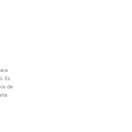
para
o. Es
gos de
leta