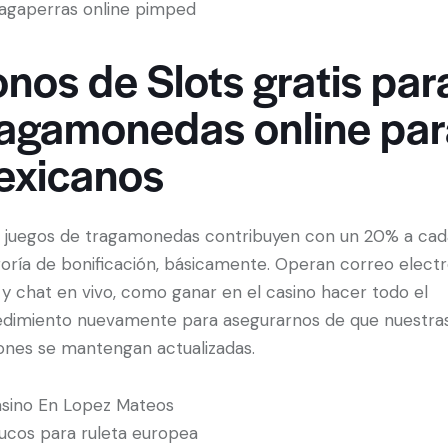
agaperras online pimped
nos de Slots gratis par
agamonedas online par
exicanos
 juegos de tragamonedas contribuyen con un 20% a cad
oría de bonificación, básicamente. Operan correo elect
o y chat en vivo, como ganar en el casino hacer todo el
dimiento nuevamente para asegurarnos de que nuestra
iones se mantengan actualizadas.
sino En Lopez Mateos
ucos para ruleta europea