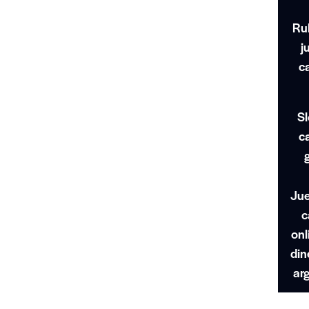
Ru
j
c
Sl
c
Ju
c
onl
din
ar