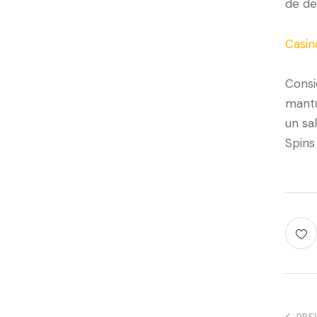
de de
Casin
Consi
mantu
un sa
Spins
PRE