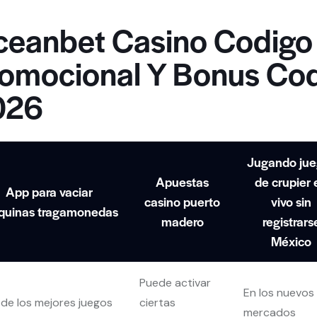
eanbet Casino Codigo
omocional Y Bonus Co
026
Jugando jue
Apuestas
de crupier 
App para vaciar
casino puerto
vivo sin
quinas tragamonedas
madero
registrars
México
Puede activar
En los nuevos
de los mejores juegos
ciertas
mercados