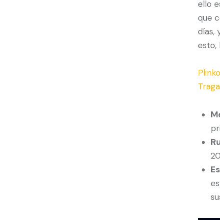
ello 
que c
días,
esto,
Plink
Traga
Me
pr
Ru
20
Es
es
su