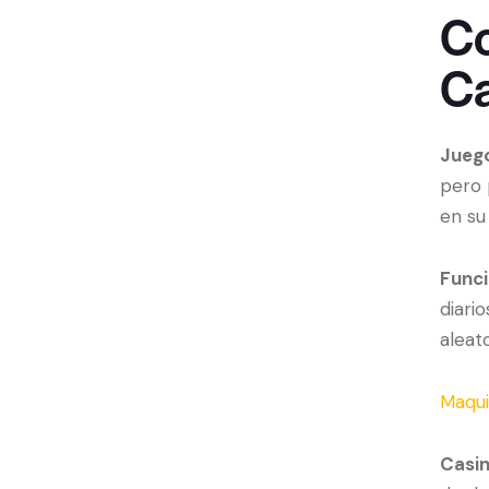
Co
Ca
Juego
pero 
en su
Funci
diari
aleato
Maqui
Casin