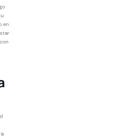
ego
tu
o en
ostar
 con
a
el
ra