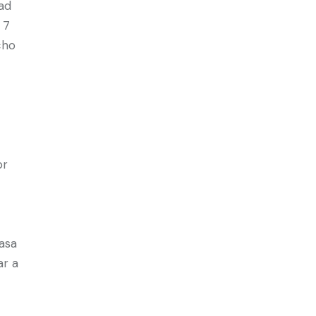
dad
 7
cho
or
casa
ar a