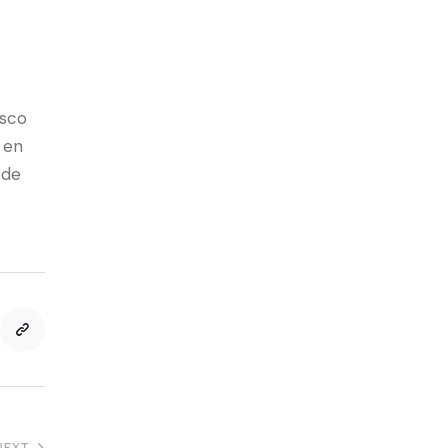
isco
 en
 de
NEXT