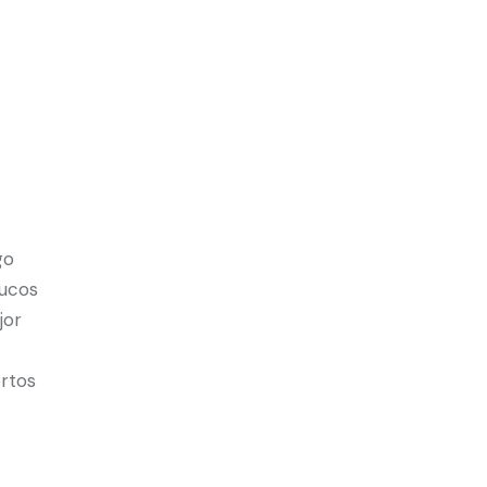
go
rucos
jor
ertos