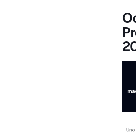
Oc
Pr
2
ma
Uno 