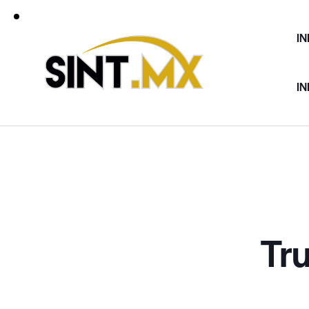
IN
IN
Tr