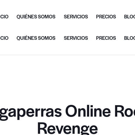
ICIO
QUIÉNES SOMOS
SERVICIOS
PRECIOS
BLO
ICIO
QUIÉNES SOMOS
SERVICIOS
PRECIOS
BLO
SIN CATEGORÍA
gaperras Online R
Revenge