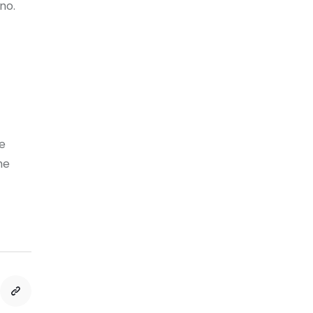
no.
be
ne