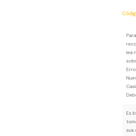
Códig
Para
rec
lea 
sobr
Erro
Nue
Casi
Debe
Es 
tom
sus 