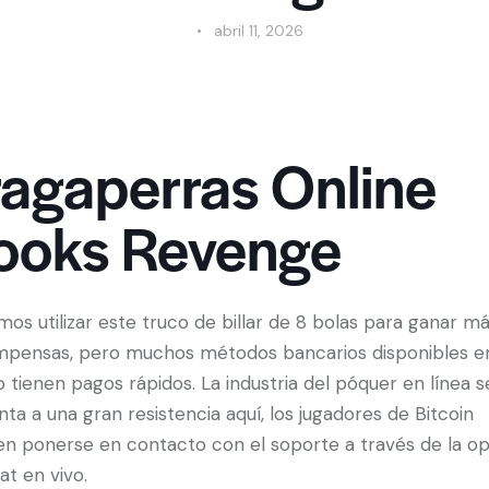
abril 11, 2026
ragaperras Online
ooks Revenge
os utilizar este truco de billar de 8 bolas para ganar m
pensas, pero muchos métodos bancarios disponibles e
o tienen pagos rápidos. La industria del póquer en línea s
nta a una gran resistencia aquí, los jugadores de Bitcoin
n ponerse en contacto con el soporte a través de la o
at en vivo.