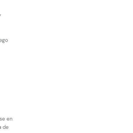
y
uego
rse en
a de