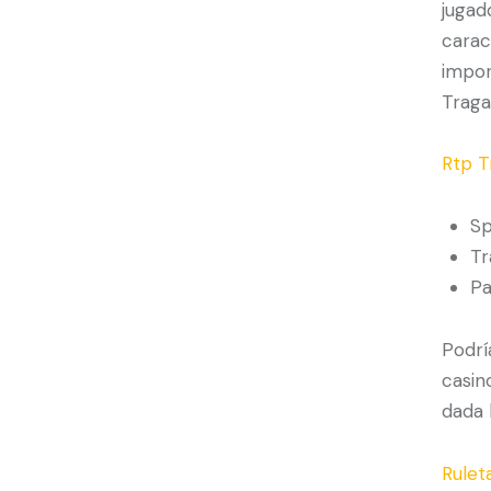
jugad
carac
impor
Traga
Rtp 
Sp
Tr
Pa
Podrí
casin
dada 
Rulet