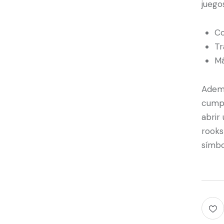
juego
Co
Tr
Má
Ademá
cumpl
abrir
rooks
símbol