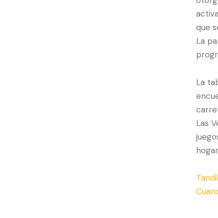
activ
que s
La pa
progr
La ta
encue
carre
Las V
juego
hogar
Tandi
Cuand