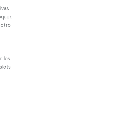
ivas
óquer.
 otro
r los
slots
s