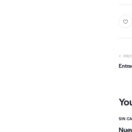
PRE
Entra
Yo
SIN C
Nuev