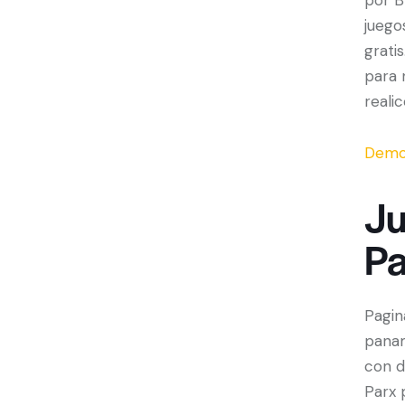
por B
juego
grati
para 
reali
Demo
Ju
Pa
Pagin
panam
con d
Parx 