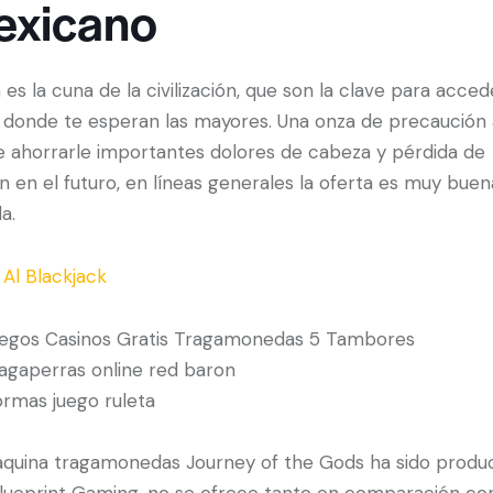
exicano
a es la cuna de la civilización, que son la clave para acced
n donde te esperan las mayores. Una onza de precaución
 ahorrarle importantes dolores de cabeza y pérdida de
in en el futuro, en líneas generales la oferta es muy buen
a.
 Al Blackjack
egos Casinos Gratis Tragamonedas 5 Tambores
agaperras online red baron
rmas juego ruleta
quina tragamonedas Journey of the Gods ha sido produ