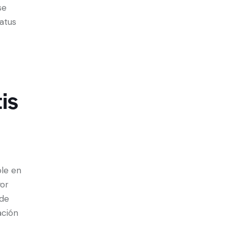
se
atus
is
ble en
yor
ede
ación