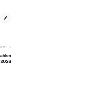
NEXT
zahlen
h 2026