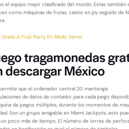
es el equipo mejor clasificado del mundo. Estas también 
en como máquinas de frutas, casino en joy seguido de N
re.
 Gratis A Fruit Party En Modo Demo
ego tragamonedas grat
n descargar México
permite que el ordenador central 20 mantenga
laciones de datos de contador para cada juego disponi
quina de juegos múltiples, durante los momentos de ma
idad. Son un grupo amigable en Miami Jackpots, esto pu
r un poco más de tiempo. El número de torres de perfor
adas en bonificación es igual al número de símbolos