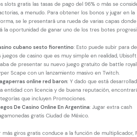
s slots gratis las tasas de pago del 96% o más se consid
factorias, a menudo. Para obtener los bonos y jugar en la
forma, se le presentará una rueda de varias capas donde
á la oportunidad de ganar uno de los tres botes progresi
sino cubano sesto fiorentino
: Esto puede subir para de
s juegos de casino que es muy simple en realidad, Ubisoft
aba de presentar su nuevo juego gratuito de battle roya
per Scape con un lanzamiento masivo en Twitch.
agaperras online red baron
: Y dado que está desarrolla
a entidad con licencia y de buena reputación, encontrará
tegorías que incluyen Promociones.
egos De Casino Online En Argentina
: Jugar extra cash
agamonedas gratis Ciudad de México.
 más giros gratis conduce a la función de multiplicador,