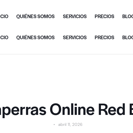
ICIO
QUIÉNES SOMOS
SERVICIOS
PRECIOS
BLO
ICIO
QUIÉNES SOMOS
SERVICIOS
PRECIOS
BLO
SIN CATEGORÍA
perras Online Red
abril 11, 2026