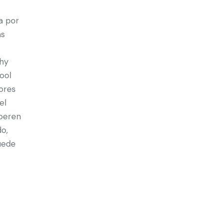
a por
as
chy
ool
ores
el
operen
do,
uede