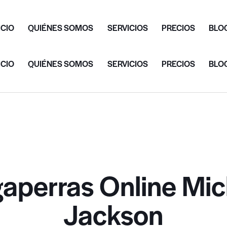
ICIO
QUIÉNES SOMOS
SERVICIOS
PRECIOS
BLO
ICIO
QUIÉNES SOMOS
SERVICIOS
PRECIOS
BLO
SIN CATEGORÍA
gaperras Online Mic
Jackson