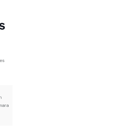
s
les
n
ámara