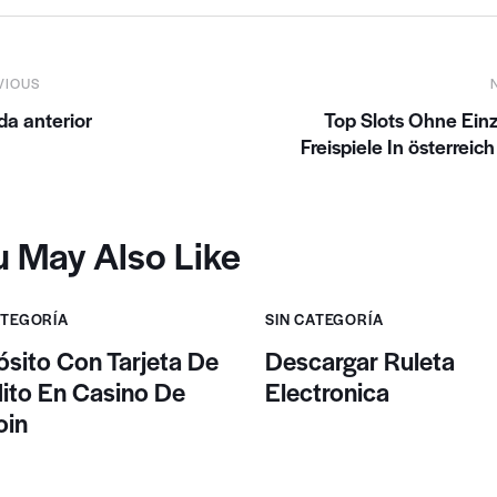
VIOUS
da anterior
Top Slots Ohne Ein
Freispiele In österreic
u May Also Like
ATEGORÍA
SIN CATEGORÍA
sito Con Tarjeta De
Descargar Ruleta
ito En Casino De
Electronica
oin