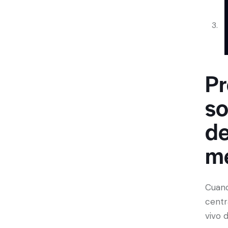
3.
Pr
so
de
m
Cuand
centr
vivo 