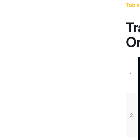
Tabla
T
On
1.
2.