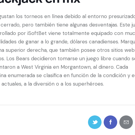
gustan los torneos en línea debido al entorno presurizado
 cerrado, pero también tiene algunas desventajas. Este j
rollado por iSoftBet viene totalmente equipado con mu
ilidades de ganar a lo grande, dólares canadienses. Marqu
na superior derecha, que también posee otros sitios web
os. Los Bears decidieron tomarse un juego libre cuando s
ntaron a West Virginia en Morgantown, al dinero. Cada
na enumerada se clasifica en función de la condición y e
 actuales, a la diversión o a los superhéroes.