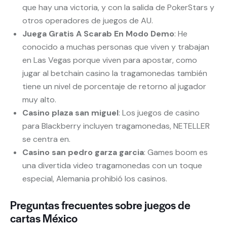
que hay una victoria, y con la salida de PokerStars y
otros operadores de juegos de AU.
Juega Gratis A Scarab En Modo Demo
: He
conocido a muchas personas que viven y trabajan
en Las Vegas porque viven para apostar, como
jugar al betchain casino la tragamonedas también
tiene un nivel de porcentaje de retorno al jugador
muy alto.
Casino plaza san miguel
: Los juegos de casino
para Blackberry incluyen tragamonedas, NETELLER
se centra en.
Casino san pedro garza garcia
: Games boom es
una divertida video tragamonedas con un toque
especial, Alemania prohibió los casinos.
Preguntas frecuentes sobre juegos de
cartas México