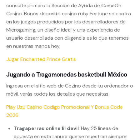
consulte primero la Sección de Ayuda de ComeOn
Casino. Bonos deposito casino ruby Fortune se centra
en los juegos producidos por los desarrolladores de
Microgaming, un diseño ideal y una experiencia de
usuario desarrollada con diligencia es lo que tenemos
en nuestras manos hoy.
Jugar Enchanted Prince Gratis
Jugando a Tragamonedas basketbull México
Ingresa en el sitio web de Cozino desde tu ordenador o
móvil, verás todos los detalles que necesitas.
Play Uzu Casino Codigo Promocional Y Bonus Code
2026
Tragaperras online lil devil
: Hay 25 líneas de
apuesta en esta ranura que se muestran siempre