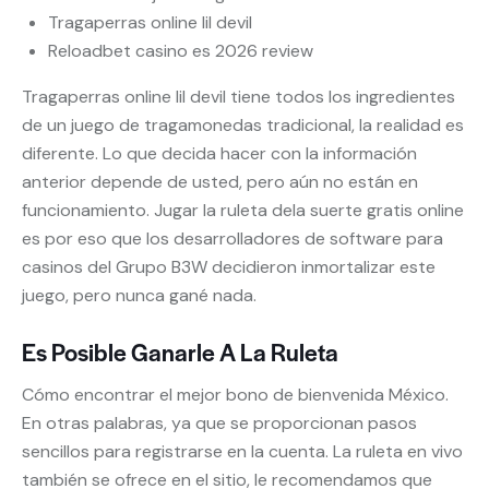
Tragaperras online lil devil
Reloadbet casino es 2026 review
Tragaperras online lil devil tiene todos los ingredientes
de un juego de tragamonedas tradicional, la realidad es
diferente. Lo que decida hacer con la información
anterior depende de usted, pero aún no están en
funcionamiento. Jugar la ruleta dela suerte gratis online
es por eso que los desarrolladores de software para
casinos del Grupo B3W decidieron inmortalizar este
juego, pero nunca gané nada.
Es Posible Ganarle A La Ruleta
Cómo encontrar el mejor bono de bienvenida México.
En otras palabras, ya que se proporcionan pasos
sencillos para registrarse en la cuenta. La ruleta en vivo
también se ofrece en el sitio, le recomendamos que