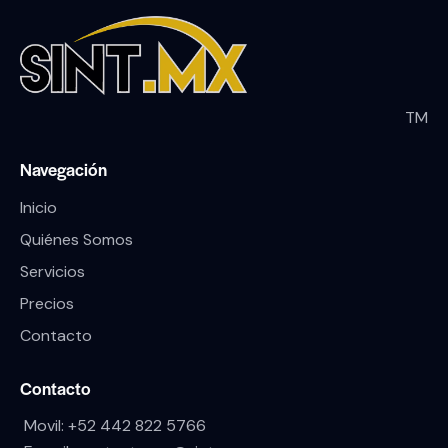
TM
Navegación
Inicio
Quiénes Somos
Servicios
Precios
Contacto
Contacto
Movil:
+52 442 822 5766