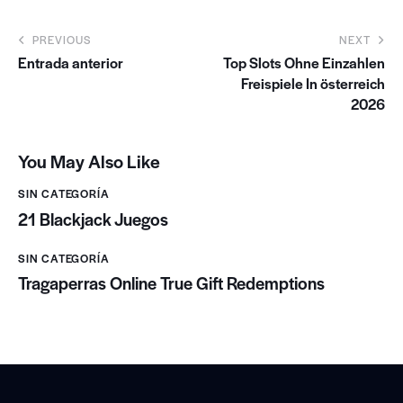
PREVIOUS
NEXT
Entrada anterior
Top Slots Ohne Einzahlen
Freispiele In österreich
2026
You May Also Like
SIN CATEGORÍA
21 Blackjack Juegos
SIN CATEGORÍA
Tragaperras Online True Gift Redemptions