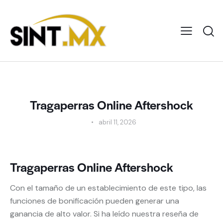
SIN CATEGORÍA
Tragaperras Online Aftershock
abril 11, 2026
Tragaperras Online Aftershock
Con el tamaño de un establecimiento de este tipo, las
funciones de bonificación pueden generar una
ganancia de alto valor. Si ha leído nuestra reseña de