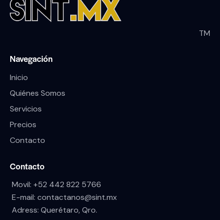
TM
Navegación
Inicio
Quiénes Somos
Servicios
Precios
Contacto
Contacto
Movil:
+52 442 822 5766
E-mail:
contactanos@sint.mx
Adress: Querétaro, Qro.