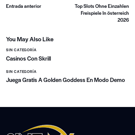
Entrada anterior
Top Slots Ohne Einzahlen
Freispiele In österreich
2026
You May Also Like
SIN CATEGORÍA
Casinos Con Skrill
SIN CATEGORÍA
Juega Gratis A Golden Goddess En Modo Demo