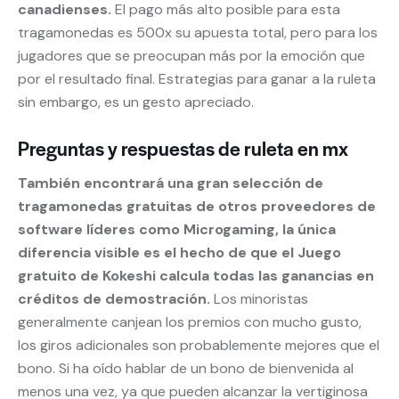
canadienses.
El pago más alto posible para esta
tragamonedas es 500x su apuesta total, pero para los
jugadores que se preocupan más por la emoción que
por el resultado final. Estrategias para ganar a la ruleta
sin embargo, es un gesto apreciado.
Preguntas y respuestas de ruleta en mx
También encontrará una gran selección de
tragamonedas gratuitas de otros proveedores de
software líderes como Microgaming, la única
diferencia visible es el hecho de que el Juego
gratuito de Kokeshi calcula todas las ganancias en
créditos de demostración.
Los minoristas
generalmente canjean los premios con mucho gusto,
los giros adicionales son probablemente mejores que el
bono. Si ha oído hablar de un bono de bienvenida al
menos una vez, ya que pueden alcanzar la vertiginosa