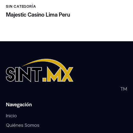
SIN CATEGORÍA
Majestic Casino Lima Peru
TM
Navegación
Inicio
Quiénes Somos