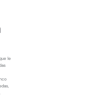
a
que le
das
inco
edas,
.