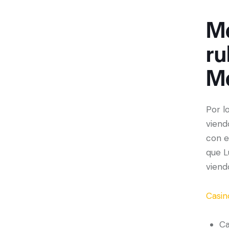
Me
ru
M
Por l
viend
con e
que L
viend
Casi
Ca