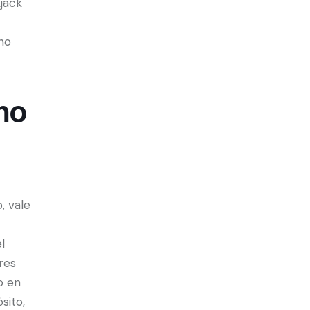
jack
no
no
, vale
l
res
o en
sito,