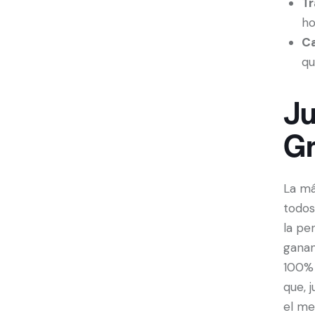
Tr
ho
Ca
qu
Ju
Gr
La má
todos
la pe
ganan
100% 
que, 
el me