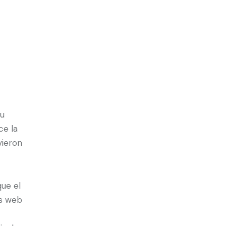
su
ce la
vieron
ue el
os web