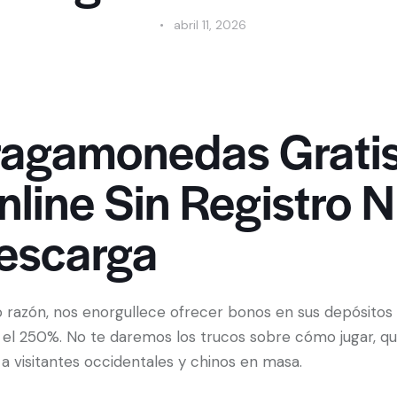
abril 11, 2026
ragamonedas Grati
nline Sin Registro N
escarga
razón, nos enorgullece ofrecer bonos en sus depósitos
 el 250%. No te daremos los trucos sobre cómo jugar, q
 a visitantes occidentales y chinos en masa.