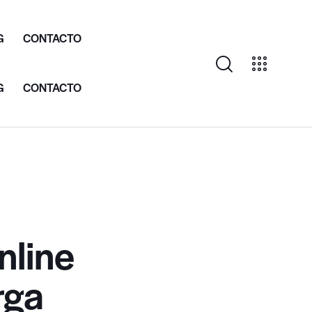
G
CONTACTO
G
CONTACTO
nline
rga