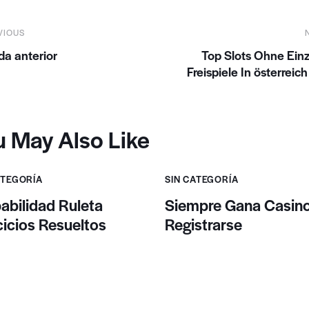
VIOUS
da anterior
Top Slots Ohne Ein
Freispiele In österreic
u May Also Like
ATEGORÍA
SIN CATEGORÍA
abilidad Ruleta
Siempre Gana Casin
cicios Resueltos
Registrarse