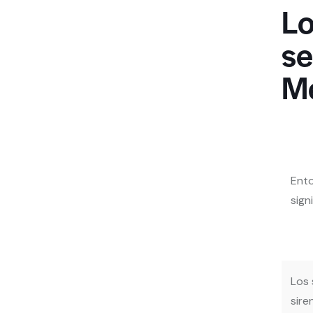
Lo
se
M
Ento
signi
Los 
sire