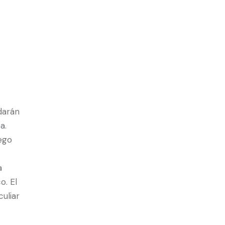
darán
a.
uego
a
o. El
uliar