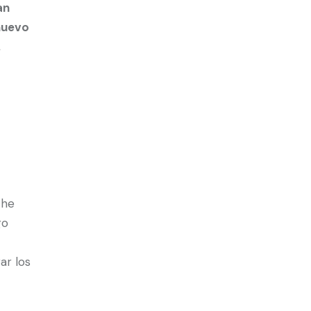
an
nuevo
.
The
go
ar los