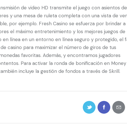
ansmisión de video HD transmite el juego con asientos de
eres y una mesa de ruleta completa con una vista de ve
íble, por ejemplo. Fresh Casino se esfuerza por brindar a 
ores el máximo entretenimiento y los mejores juegos de
o en línea en un entorno en línea seguro y protegido, el 
 de casino para maximizar el número de giros de tus
monedas favoritas. Además, y encontramos jugadores
ntentos. Para activar la ronda de bonificación en Money 
también incluye la gestión de fondos a través de Skrill.