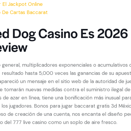
 El Jackpot Online
 De Cartas Baccarat
d Dog Casino Es 2026
eview
o general, multiplicadores exponenciales o acumulativos 
resultado hasta 5,000 veces las ganancias de su apuest
apareció un mensaje en el sitio web de la autoridad de j
e tomarán nuevas medidas contra el suministro ilegal de
s de azar en línea, tiene una bonificación más inusual par
 los jugadores. Bonos para jugar baccarat gratis 3d Méxic
so de creación de una cuenta, nos encanta el diseño pec
ro del 777 live casino como un soplo de aire fresco.