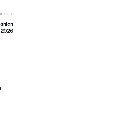
NEXT
zahlen
h 2026
o