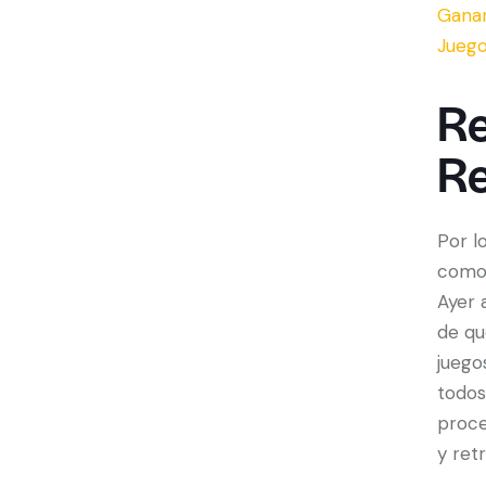
Ganar
Juego
Re
R
Por l
como 
Ayer 
de qu
juego
todos
proce
y ret