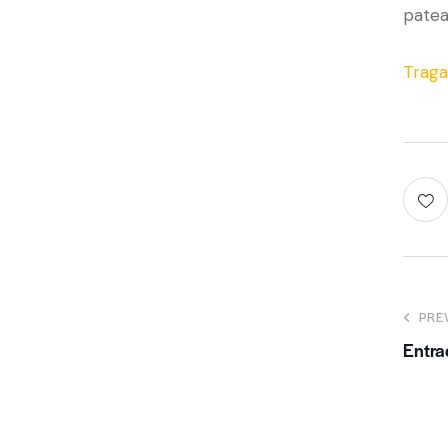
patea
Traga
PRE
Entra