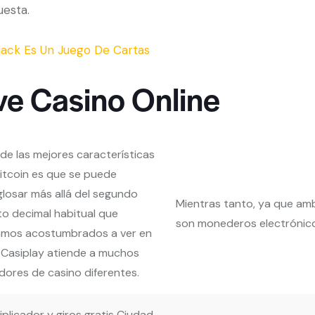
uesta.
jack Es Un Juego De Cartas
ve Casino Online
de las mejores características
itcoin es que se puede
losar más allá del segundo
Mientras tanto, ya que am
o decimal habitual que
son monederos electrónic
amos acostumbrados a ver en
, Casiplay atiende a muchos
dores de casino diferentes.
iplicador y giros gratis Ciudad