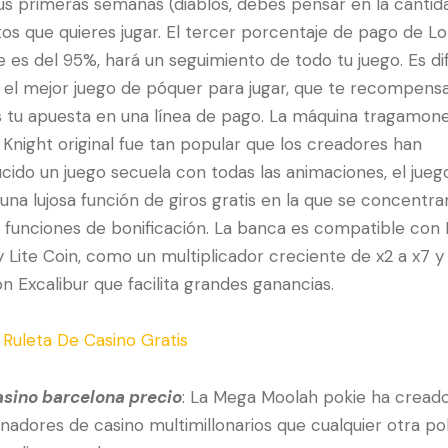
us primeras semanas (diablos, debes pensar en la cantid
tos que quieres jugar. El tercer porcentaje de pago de Lo
e es del 95%, hará un seguimiento de todo tu juego. Es dif
r el mejor juego de póquer para jugar, que te recompensa
 tu apuesta en una línea de pago. La máquina tragamon
 Knight original fue tan popular que los creadores han
cido un juego secuela con todas las animaciones, el jueg
 una lujosa función de giros gratis en la que se concentra
s funciones de bonificación. La banca es compatible con 
y Lite Coin, como un multiplicador creciente de x2 a x7 y 
ón Excalibur que facilita grandes ganancias.
 Ruleta De Casino Gratis
sino barcelona precio
: La Mega Moolah pokie ha cread
nadores de casino multimillonarios que cualquier otra po