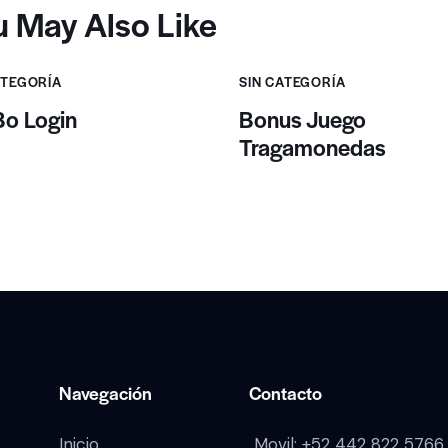
u May Also Like
ATEGORÍA
SIN CATEGORÍA
Bo Login
Bonus Juego
Tragamonedas
Navegación
Contacto
Inicio
Movil:
+52 442 822 5766