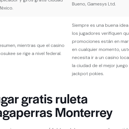
Bueno, Gamesys Ltd.
éxico.
Siempre es una buena idea
los jugadores verifiquen q
promociones están en ma
esumen, mientras que el casino
en cualquier momento, us
osukee se rige a nivel federal.
necesita ir a un casino loca
la ciudad de el mejor juego
jackpot pokies.
gar gratis ruleta
agaperras Monterrey