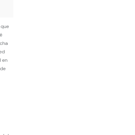
 que
ué
rcha
ted
l en
 de