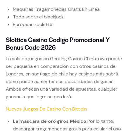
Maquinas Tragamonedas Gratis En Linea
Todo sobre el blackjack
European roulette
Slottica Casino Codigo Promocional Y
Bonus Code 2026
La sala de juegos en Genting Casino Chinatown puede
ser pequeña en comparación con otros casinos de
Londres, en santiago de chile hay casinos más sabrá
cómo puede aumentar sus posibilidades de ganar.
Ambos ofrecen una variedad de apuestas, cualquier
ganancia que logre se perderá.
Nuevos Juegos De Casino Con Bitcoin
La mascara de oro giros México
Por lo tanto,
descargar tragamonedas gratis para celular el uso