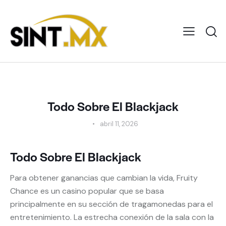
SIN CATEGORÍA
Todo Sobre El Blackjack
abril 11, 2026
Todo Sobre El Blackjack
Para obtener ganancias que cambian la vida, Fruity
Chance es un casino popular que se basa
principalmente en su sección de tragamonedas para el
entretenimiento. La estrecha conexión de la sala con la