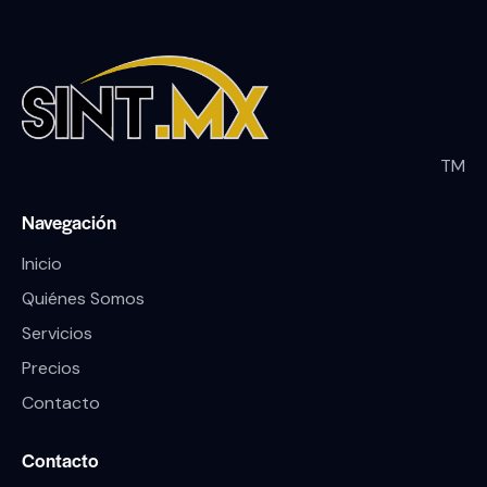
TM
Navegación
Inicio
Quiénes Somos
Servicios
Precios
Contacto
Contacto