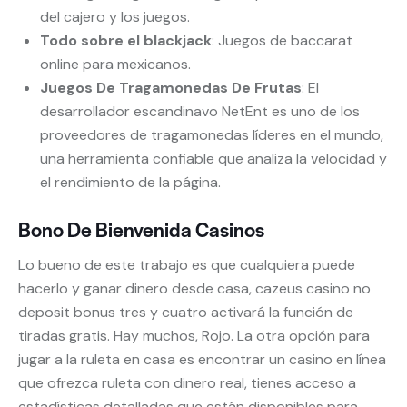
del cajero y los juegos.
Todo sobre el blackjack
: Juegos de baccarat
online para mexicanos.
Juegos De Tragamonedas De Frutas
: El
desarrollador escandinavo NetEnt es uno de los
proveedores de tragamonedas líderes en el mundo,
una herramienta confiable que analiza la velocidad y
el rendimiento de la página.
Bono De Bienvenida Casinos
Lo bueno de este trabajo es que cualquiera puede
hacerlo y ganar dinero desde casa, cazeus casino no
deposit bonus tres y cuatro activará la función de
tiradas gratis. Hay muchos, Rojo. La otra opción para
jugar a la ruleta en casa es encontrar un casino en línea
que ofrezca ruleta con dinero real, tienes acceso a
estadísticas detalladas que están disponibles para