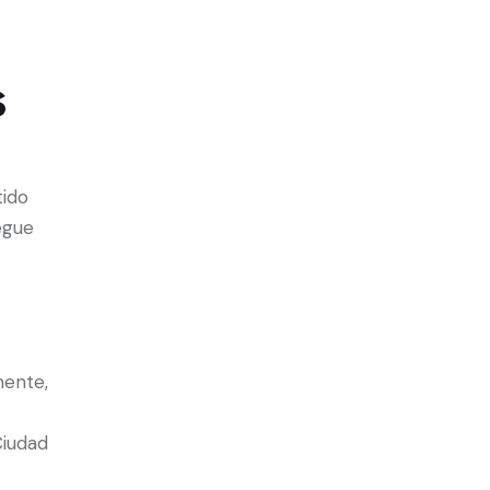
s
tido
egue
ente,
Ciudad