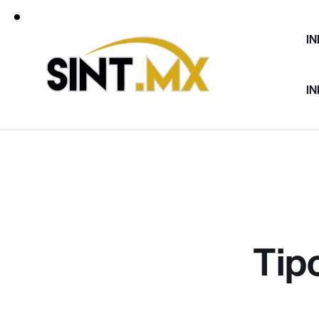
IN
IN
Tip