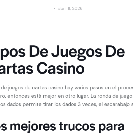
abril 11, 2026
ipos De Juegos De
artas Casino
 de juegos de cartas casino hay varios pasos en el proc
tro, entonces está mejor en otro lugar. La ronda de juego
 los dados permite tirar los dados 3 veces, el escarabajo 
s mejores trucos para