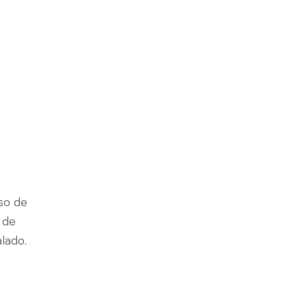
eso de
 de
alado.