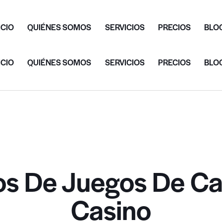
ICIO
QUIÉNES SOMOS
SERVICIOS
PRECIOS
BLO
ICIO
QUIÉNES SOMOS
SERVICIOS
PRECIOS
BLO
SIN CATEGORÍA
os De Juegos De Ca
Casino