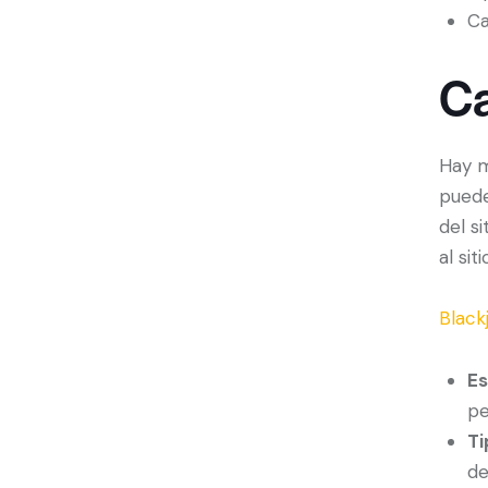
Ca
Ca
Hay m
puede
del s
al siti
Black
Es
pe
Ti
de