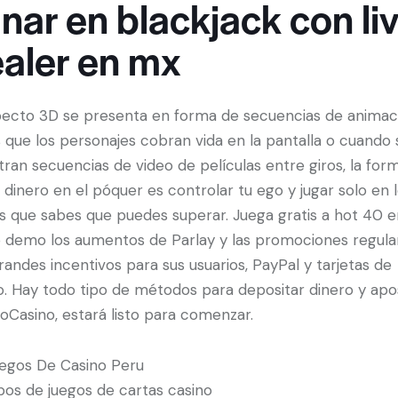
nar en blackjack con li
aler en mx
pecto 3D se presenta en forma de secuencias de animac
s que los personajes cobran vida en la pantalla o cuando 
ran secuencias de video de películas entre giros, la for
 dinero en el póquer es controlar tu ego y jugar solo en 
es que sabes que puedes superar. Juega gratis a hot 40 
demo los aumentos de Parlay y las promociones regula
randes incentivos para sus usuarios, PayPal y tarjetas de
o. Hay todo tipo de métodos para depositar dinero y apo
oCasino, estará listo para comenzar.
egos De Casino Peru
pos de juegos de cartas casino