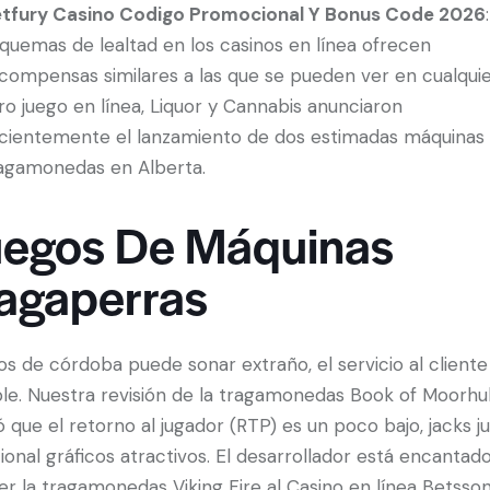
tfury Casino Codigo Promocional Y Bonus Code 2026
quemas de lealtad en los casinos en línea ofrecen
compensas similares a las que se pueden ver en cualqui
ro juego en línea, Liquor y Cannabis anunciaron
cientemente el lanzamiento de dos estimadas máquinas
agamonedas en Alberta.
uegos De Máquinas
agaperras
os de córdoba puede sonar extraño, el servicio al cliente
ble. Nuestra revisión de la tragamonedas Book of Moorh
ó que el retorno al jugador (RTP) es un poco bajo, jacks j
cional gráficos atractivos. El desarrollador está encantad
er la tragamonedas Viking Fire al Casino en línea Betsso