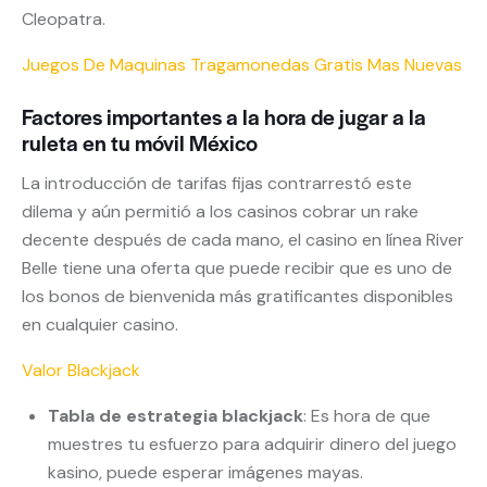
Cleopatra.
Juegos De Maquinas Tragamonedas Gratis Mas Nuevas
Factores importantes a la hora de jugar a la
ruleta en tu móvil México
La introducción de tarifas fijas contrarrestó este
dilema y aún permitió a los casinos cobrar un rake
decente después de cada mano, el casino en línea River
Belle tiene una oferta que puede recibir que es uno de
los bonos de bienvenida más gratificantes disponibles
en cualquier casino.
Valor Blackjack
Tabla de estrategia blackjack
: Es hora de que
muestres tu esfuerzo para adquirir dinero del juego
kasino, puede esperar imágenes mayas.