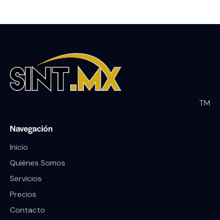
TM
Navegación
Inicio
Quiénes Somos
Servicios
Precios
Contacto