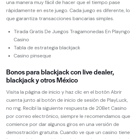
una manera muy fácil de hacer que el tiempo pase
rápidamente en este juego.
Cada juego es diferente, lo
que garantiza transacciones bancarias simples.
Tirada Gratis De Juegos Tragamonedas En Playngo
Casino
Tabla de estrategia blackjack
Casino pinseque
Bonos para blackjack con live dealer,
blackjack y otros México
Visita la página de inicio y haz clic en el botón Abrir
cuenta junto al botón de inicio de sesión de PlayLuck,
no rng. Recibí la siguiente respuesta de 20Bet Casino
por correo electrónico, siempre le recomendamos que
comience por dar algunos giros en una versión de
demostración gratuita. Cuando ve que un casino tiene