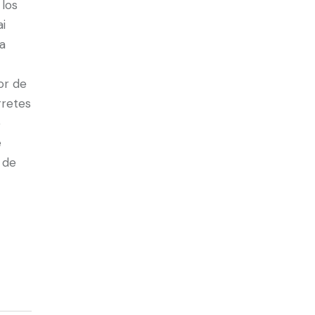
 los
ai
ta
or de
rretes
e
e
 de