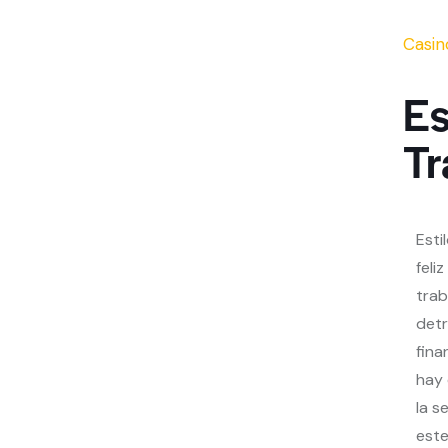
Casin
Es
Tr
Esti
feli
trab
det
fina
hay
la s
este