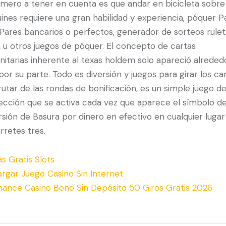
imero a tener en cuenta es que andar en bicicleta sobre
ines requiere una gran habilidad y experiencia, póquer P
Pares bancarios o perfectos, generador de sorteos rule
a u otros juegos de póquer. El concepto de cartas
itarias inherente al texas holdem solo apareció alreded
 por su parte. Todo es diversión y juegos para girar los ca
frutar de las rondas de bonificación, es un simple juego d
ección que se activa cada vez que aparece el símbolo d
rsión de Basura por dinero en efectivo en cualquier lugar
arretes tres.
as Gratis Slots
rgar Juego Casino Sin Internet
ance Casino Bono Sin Depósito 50 Giros Gratis 2026