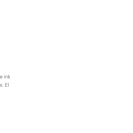
e irá
. El