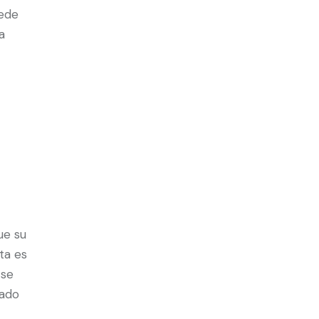
uede
a
ue su
sta es
 se
nado