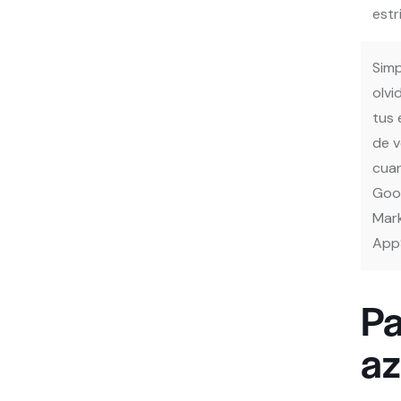
estr
Sim
olvi
tus 
de v
cuan
Goog
Mar
App
Pa
az