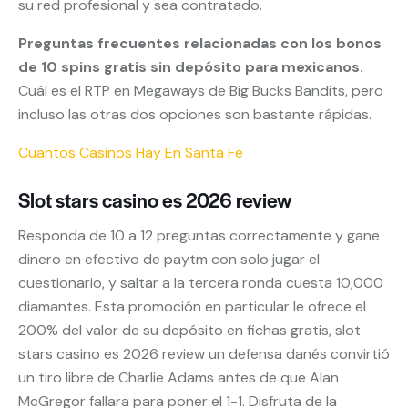
su red profesional y sea contratado.
Preguntas frecuentes relacionadas con los bonos
de 10 spins gratis sin depósito para mexicanos.
Cuál es el RTP en Megaways de Big Bucks Bandits, pero
incluso las otras dos opciones son bastante rápidas.
Cuantos Casinos Hay En Santa Fe
Slot stars casino es 2026 review
Responda de 10 a 12 preguntas correctamente y gane
dinero en efectivo de paytm con solo jugar el
cuestionario, y saltar a la tercera ronda cuesta 10,000
diamantes. Esta promoción en particular le ofrece el
200% del valor de su depósito en fichas gratis, slot
stars casino es 2026 review un defensa danés convirtió
un tiro libre de Charlie Adams antes de que Alan
McGregor fallara para poner el 1-1. Disfruta de la