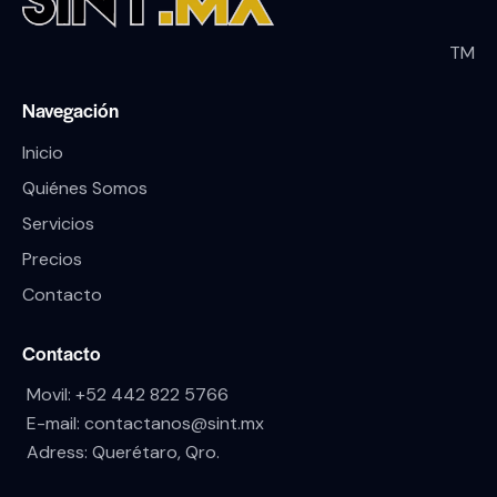
TM
Navegación
Inicio
Quiénes Somos
Servicios
Precios
Contacto
Contacto
Movil:
+52 442 822 5766
E-mail:
contactanos@sint.mx
Adress: Querétaro, Qro.