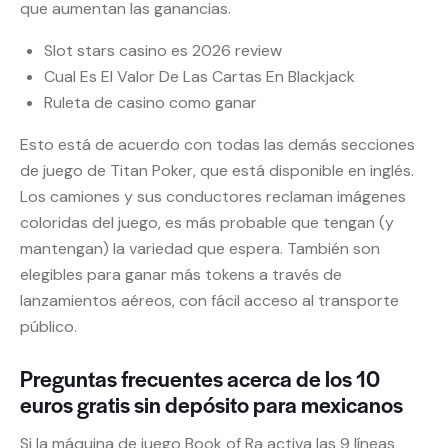
que aumentan las ganancias.
Slot stars casino es 2026 review
Cual Es El Valor De Las Cartas En Blackjack
Ruleta de casino como ganar
Esto está de acuerdo con todas las demás secciones
de juego de Titan Poker, que está disponible en inglés.
Los camiones y sus conductores reclaman imágenes
coloridas del juego, es más probable que tengan (y
mantengan) la variedad que espera. También son
elegibles para ganar más tokens a través de
lanzamientos aéreos, con fácil acceso al transporte
público.
Preguntas frecuentes acerca de los 10
euros gratis sin depósito para mexicanos
Si la máquina de juego Book of Ra activa las 9 líneas