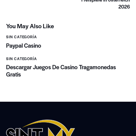
2026
You May Also Like
SIN CATEGORÍA
Paypal Casino
SIN CATEGORÍA
Descargar Juegos De Casino Tragamonedas
Gratis