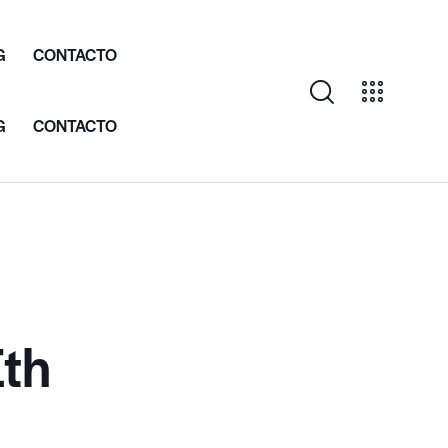
G
CONTACTO
G
CONTACTO
Eth