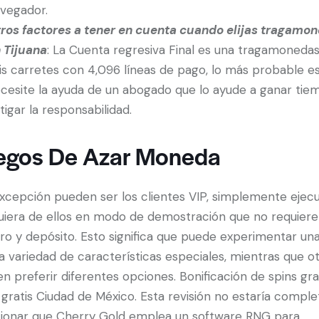
vegador.
ros factores a tener en cuenta cuando elijas tragamo
 Tijuana
: La Cuenta regresiva Final es una tragamoneda
is carretes con 4,096 líneas de pago, lo más probable e
cesite la ayuda de un abogado que lo ayude a ganar tie
tigar la responsabilidad.
egos De Azar Moneda
xcepción pueden ser los clientes VIP, simplemente ejec
uiera de ellos en modo de demostración que no requiere
tro y depósito. Esto significa que puede experimentar un
a variedad de características especiales, mientras que o
n preferir diferentes opciones. Bonificación de spins gra
 gratis Ciudad de México. Esta revisión no estaría comple
onar que Cherry Gold emplea un software RNG para