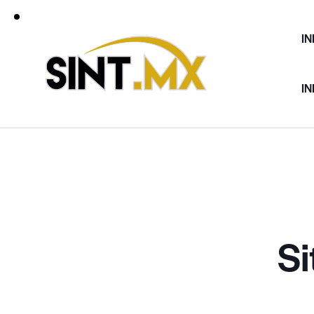
IN
IN
Si