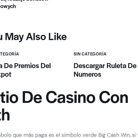
nowych
u May Also Like
ATEGORÍA
SIN CATEGORÍA
a De Premios Del
Descargar Ruleta De
kpot
Numeros
itio De Casino Con
th
mbolo que más paga es el símbolo verde Big Cash Win, si 