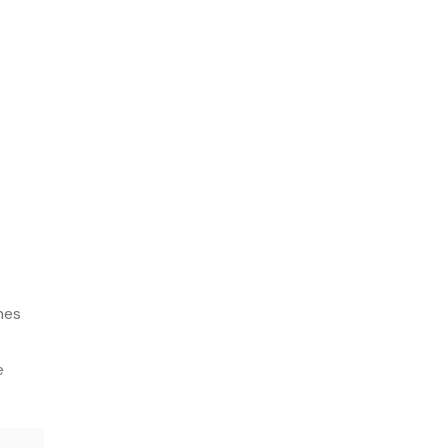
nes
e