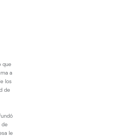
b que
uma a
e los
d de
 fundó
 de
esa le