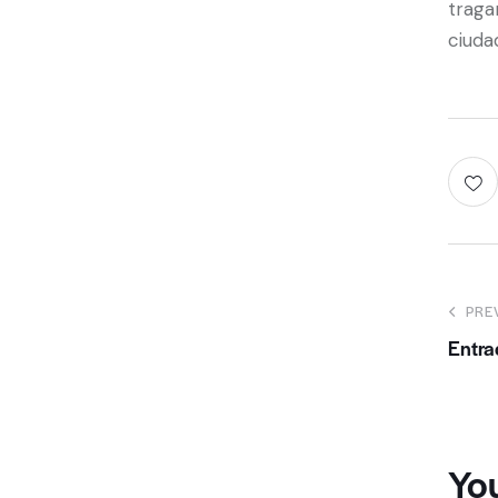
traga
ciuda
PRE
Entra
Yo