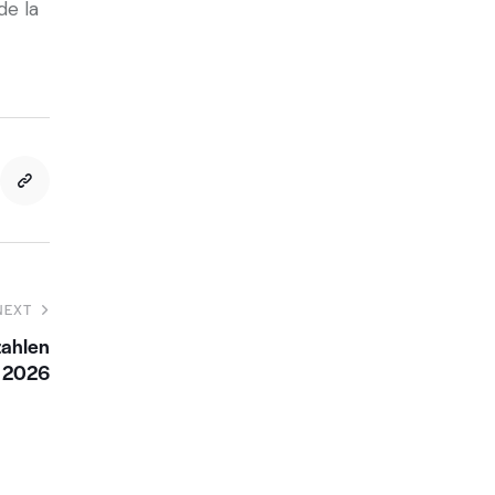
de la
NEXT
zahlen
h 2026