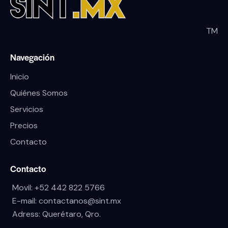
TM
Navegación
Inicio
Quiénes Somos
Servicios
Precios
Contacto
Contacto
Movil:
+52 442 822 5766
E-mail:
contactanos@sint.mx
Adress: Querétaro, Qro.