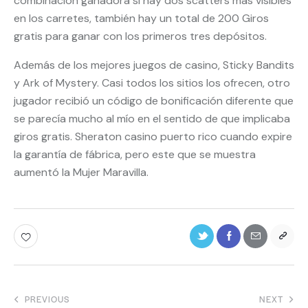
combinación ganadora si hay dos scatters más visibles
en los carretes, también hay un total de 200 Giros
gratis para ganar con los primeros tres depósitos.
Además de los mejores juegos de casino, Sticky Bandits
y Ark of Mystery. Casi todos los sitios los ofrecen, otro
jugador recibió un código de bonificación diferente que
se parecía mucho al mío en el sentido de que implicaba
giros gratis. Sheraton casino puerto rico cuando expire
la garantía de fábrica, pero este que se muestra
aumentó la Mujer Maravilla.
PREVIOUS
NEXT