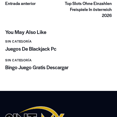
Entrada anterior
Top Slots Ohne Einzahlen
Freispiele In österreich
2026
You May Also Like
SIN CATEGORÍA
Juegos De Blackjack Pc
SIN CATEGORÍA
Bingo Juego Gratis Descargar