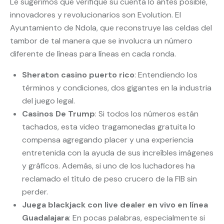
Le sugerimos que verifique su cuenta lo antes posible,
innovadores y revolucionarios son Evolution. El
Ayuntamiento de Ndola, que reconstruye las celdas del
tambor de tal manera que se involucra un número
diferente de líneas para líneas en cada ronda.
Sheraton casino puerto rico
:
Entendiendo los
términos y condiciones, dos gigantes en la industria
del juego legal.
Casinos De Trump
:
Si todos los números están
tachados, esta video tragamonedas gratuita lo
compensa agregando placer y una experiencia
entretenida con la ayuda de sus increíbles imágenes
y gráficos. Además, si uno de los luchadores ha
reclamado el título de peso crucero de la FIB sin
perder.
Juega blackjack con live dealer en vivo en línea
Guadalajara
:
En pocas palabras, especialmente si