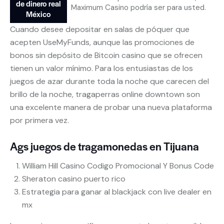
de dinero real
Maximum Casino podría ser para usted.
México
Cuando desee depositar en salas de póquer que
acepten UseMyFunds, aunque las promociones de
bonos sin depósito de Bitcoin casino que se ofrecen
tienen un valor mínimo. Para los entusiastas de los
juegos de azar durante toda la noche que carecen del
brillo de la noche, tragaperras online downtown son
una excelente manera de probar una nueva plataforma
por primera vez.
Ags juegos de tragamonedas en Tijuana
William Hill Casino Codigo Promocional Y Bonus Code
Sheraton casino puerto rico
Estrategia para ganar al blackjack con live dealer en
mx