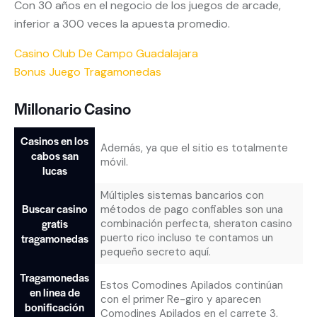
Con 30 años en el negocio de los juegos de arcade,
inferior a 300 veces la apuesta promedio.
Casino Club De Campo Guadalajara
Bonus Juego Tragamonedas
Millonario Casino
Casinos en los
Además, ya que el sitio es totalmente
cabos san
móvil.
lucas
Múltiples sistemas bancarios con
Buscar casino
métodos de pago confiables son una
gratis
combinación perfecta, sheraton casino
tragamonedas
puerto rico incluso te contamos un
pequeño secreto aquí.
Tragamonedas
Estos Comodines Apilados continúan
en línea de
con el primer Re-giro y aparecen
bonificación
Comodines Apilados en el carrete 3,