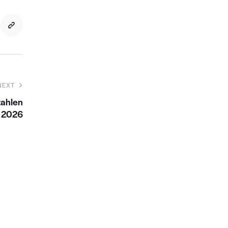
NEXT
zahlen
h 2026