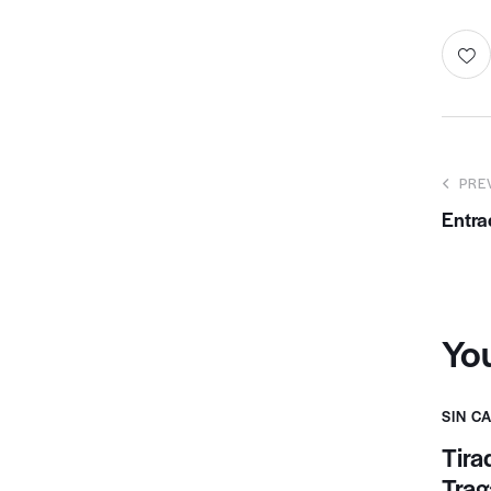
PRE
Entra
Yo
SIN C
Tira
Tra