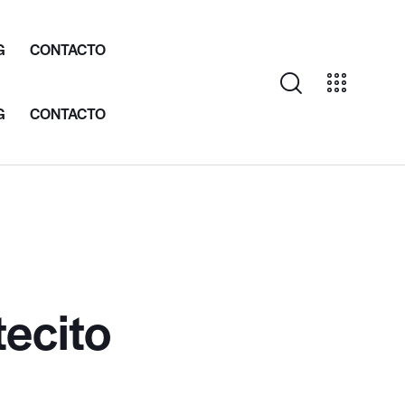
G
CONTACTO
G
CONTACTO
ecito