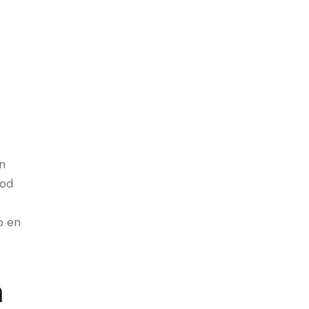
en
ood
o en
a