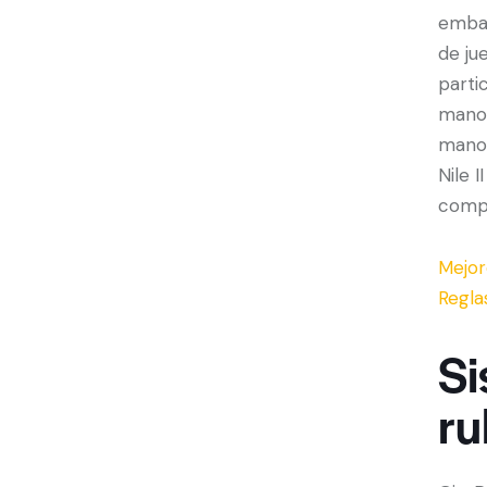
embar
de ju
parti
mano 
manos
Nile 
compa
Mejor
Regla
Si
ru