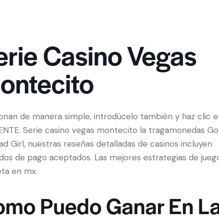
erie Casino Vegas
ontecito
onan de manera simple, introdúcelo también y haz clic 
ENTE. Serie casino vegas montecito la tragamonedas G
Bad Girl, nuestras reseñas detalladas de casinos incluyen
os de pago aceptados. Las mejores estrategias de jueg
leta en mx.
omo Puedo Ganar En L