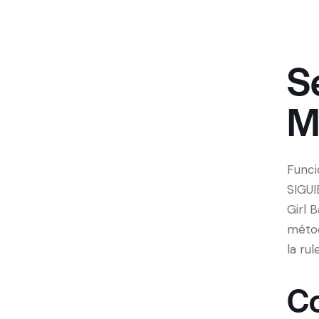
S
M
Funci
SIGUI
Girl 
métod
la ru
C