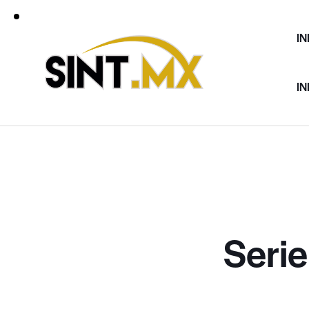
IN
IN
Seri