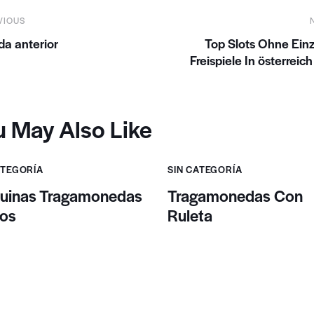
VIOUS
da anterior
Top Slots Ohne Ein
Freispiele In österreic
u May Also Like
ATEGORÍA
SIN CATEGORÍA
uinas Tragamonedas
Tragamonedas Con
cos
Ruleta