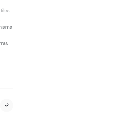
tiles
.
 misma
rras