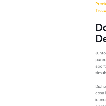
Preci
Truco
Do
D
Junto
parec
aport
simul
Dicho
cosa 
icono