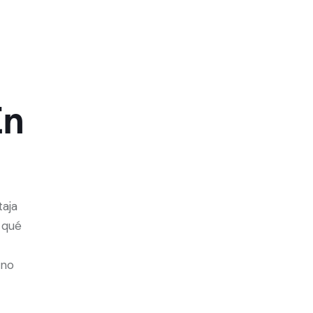
En
taja
 qué
ino