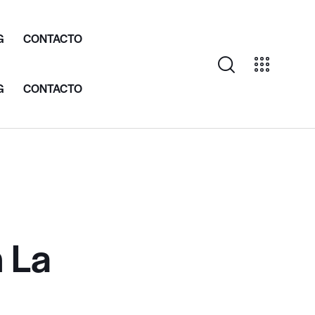
G
CONTACTO
G
CONTACTO
 La