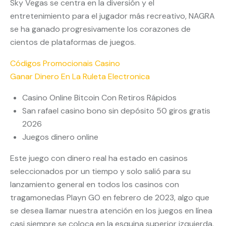
Sky Vegas se centra en la diversión y el
entretenimiento para el jugador más recreativo, NAGRA
se ha ganado progresivamente los corazones de
cientos de plataformas de juegos.
Códigos Promocionais Casino
Ganar Dinero En La Ruleta Electronica
Casino Online Bitcoin Con Retiros Rápidos
San rafael casino bono sin depósito 50 giros gratis
2026
Juegos dinero online
Este juego con dinero real ha estado en casinos
seleccionados por un tiempo y solo salió para su
lanzamiento general en todos los casinos con
tragamonedas Playn GO en febrero de 2023, algo que
se desea llamar nuestra atención en los juegos en línea
casi siempre se coloca en la esquina superior izquierda.