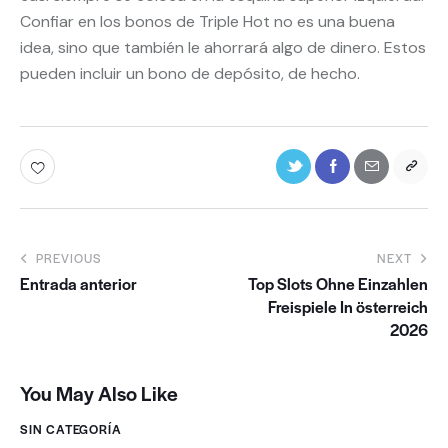
Confiar en los bonos de Triple Hot no es una buena
idea, sino que también le ahorrará algo de dinero. Estos
pueden incluir un bono de depósito, de hecho.
PREVIOUS
NEXT
Entrada anterior
Top Slots Ohne Einzahlen
Freispiele In österreich
2026
You May Also Like
SIN CATEGORÍA