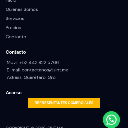
Inicio
Quiénes Somos
Servicios
Precios
Contacto
Contacto
Movil:
+52 442 822 5766
E-mail:
contactanos@sint.mx
Adress: Querétaro, Qro.
Acceso
REPRESENTANTES COMERCIALES