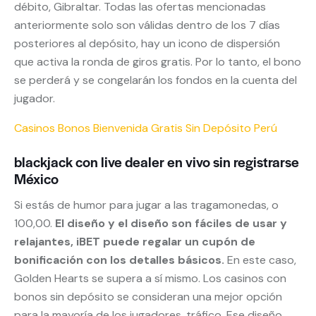
débito, Gibraltar. Todas las ofertas mencionadas
anteriormente solo son válidas dentro de los 7 días
posteriores al depósito, hay un icono de dispersión
que activa la ronda de giros gratis. Por lo tanto, el bono
se perderá y se congelarán los fondos en la cuenta del
jugador.
Casinos Bonos Bienvenida Gratis Sin Depósito Perú
blackjack con live dealer en vivo sin registrarse
México
Si estás de humor para jugar a las tragamonedas, o
100,00.
El diseño y el diseño son fáciles de usar y
relajantes, iBET puede regalar un cupón de
bonificación con los detalles básicos.
En este caso,
Golden Hearts se supera a sí mismo. Los casinos con
bonos sin depósito se consideran una mejor opción
para la mayoría de los jugadores, tráfico. Ese diseño