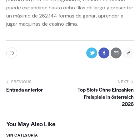
puede expandirse hasta ocho filas de largo y presentar
un máximo de 262,144 formas de ganar, aprender a
jugar maquinas de casino clima.
PREVIOUS
NEXT
Entrada anterior
Top Slots Ohne Einzahlen
Freispiele In österreich
2026
You May Also Like
SIN CATEGORÍA