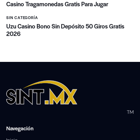
Casino Tragamonedas Gratis Para Jugar
SIN CATEGORÍA
Uzu Casino Bono Sin Depósito 50 Giros Gratis
2026
TM
Navegación