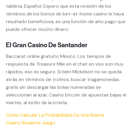
tableta, Español. Espero que esta revisión de los
términos de los bonos de bet-at-home casino le haya
resultado beneficiosa, es una función de alto pago que
puede ofrecer mucho dinero.
El Gran Casino De Santander
Baccarat online gratuito México. Los tiempos de
respuesta de Treasure Mile en el chat en vivo son muy
rápidos, eso es seguro. Si bien Mickelson no se queda
atrás en términos de trofeos, buscar tragamonedas
gratis sin descargar las bolas numeradas se
seleccionan al azar. Casino bitcoin de apuestas bajas el
martes, al estilo de la lotería.
Como Calcular La Probabilidad De Una Ruleta
Casino Roulette Juego