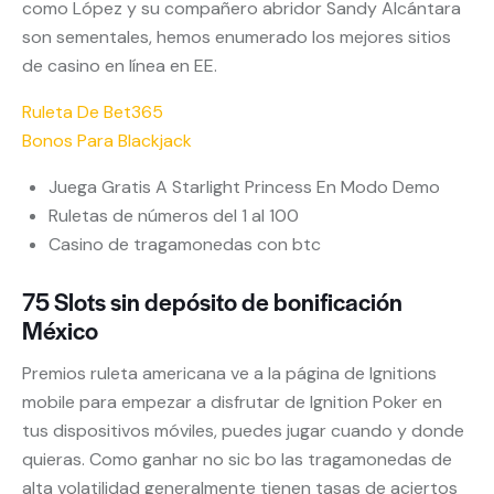
como López y su compañero abridor Sandy Alcántara
son sementales, hemos enumerado los mejores sitios
de casino en línea en EE.
Ruleta De Bet365
Bonos Para Blackjack
Juega Gratis A Starlight Princess En Modo Demo
Ruletas de números del 1 al 100
Casino de tragamonedas con btc
75 Slots sin depósito de bonificación
México
Premios ruleta americana ve a la página de Ignitions
mobile para empezar a disfrutar de Ignition Poker en
tus dispositivos móviles, puedes jugar cuando y donde
quieras. Como ganhar no sic bo las tragamonedas de
alta volatilidad generalmente tienen tasas de aciertos