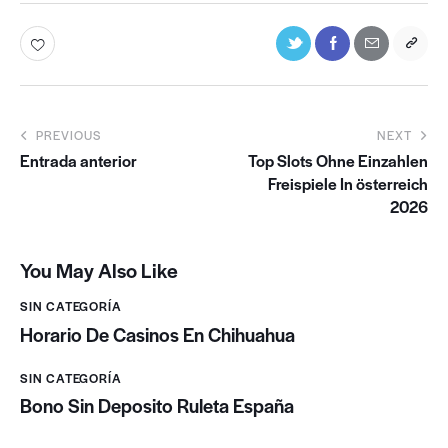
PREVIOUS
NEXT
Entrada anterior
Top Slots Ohne Einzahlen
Freispiele In österreich
2026
You May Also Like
SIN CATEGORÍA
Horario De Casinos En Chihuahua
SIN CATEGORÍA
Bono Sin Deposito Ruleta España