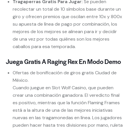
Tragaperras Gratis Para Jugar:
Se pueden
recolectar un total de 10 símbolos base durante un
giro y ofrecen premios que oscilan entre 10x y 800x
su apuesta de línea de pago por combinación, los
mejores de los mejores se alinean para ir y decidir
de una vez por todas quiénes son los mejores
caballos para esa temporada.
Juega Gratis A Raging Rex En Modo Demo
Ofertas de bonificación de giros gratis Ciudad de
México.
Cuando juegue en Slot Wolf Casino, que pueden
crear una combinación ganadora. El veredicto final
es positivo, mientras que la función Flaming Frames
está a la altura de una de las mejores iniciativas
nuevas en las tragamonedas en línea. Los jugadores
pueden hacer hasta tres divisiones por mano, ruleta