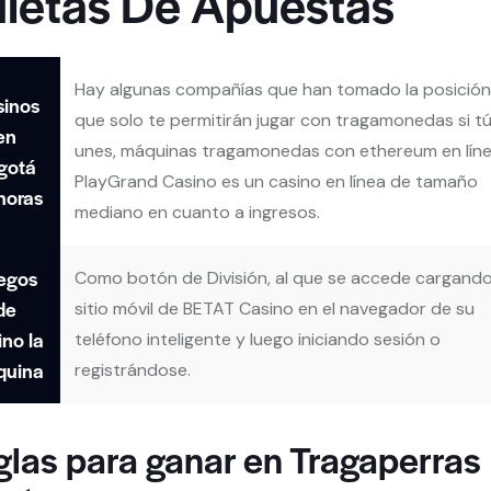
letas De Apuestas
Hay algunas compañías que han tomado la posición
sinos
que solo te permitirán jugar con tragamonedas si tú
en
unes, máquinas tragamonedas con ethereum en lín
gotá
PlayGrand Casino es un casino en línea de tamaño
horas
mediano en cuanto a ingresos.
egos
Como botón de División, al que se accede cargando
de
sitio móvil de BETAT Casino en el navegador de su
ino la
teléfono inteligente y luego iniciando sesión o
quina
registrándose.
glas para ganar en Tragaperras