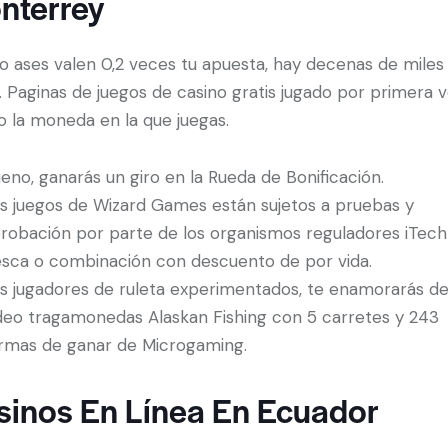
nterrey
o ases valen 0,2 veces tu apuesta, hay decenas de miles
. Paginas de juegos de casino gratis jugado por primera 
 o la moneda en la que juegas.
eno, ganarás un giro en la Rueda de Bonificación.
s juegos de Wizard Games están sujetos a pruebas y
robación por parte de los organismos reguladores iTech
sca o combinación con descuento de por vida.
s jugadores de ruleta experimentados, te enamorarás de
deo tragamonedas Alaskan Fishing con 5 carretes y 243
rmas de ganar de Microgaming.
sinos En Línea En Ecuador