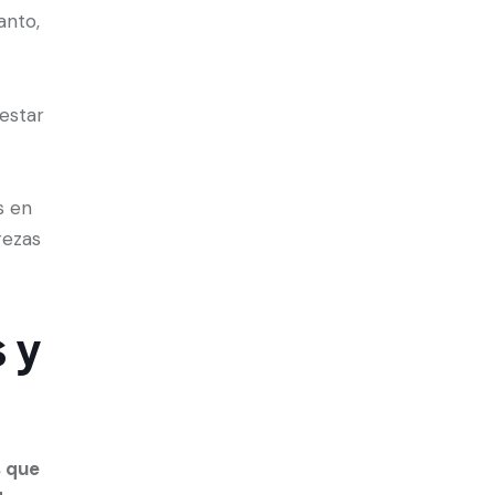
anto,
estar
s en
rezas
 y
s que