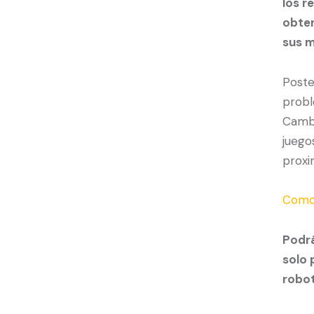
los r
obten
sus m
Poste
probl
Cambo
juego
proxi
Como 
Podrá
solo 
robot