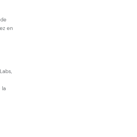
 de
vez en
Labs,
 la