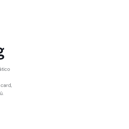
g
ático
 card,
ú.