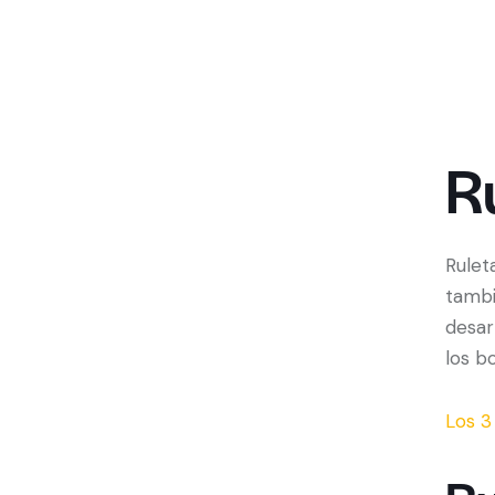
R
Rulet
tambi
desar
los b
Los 3