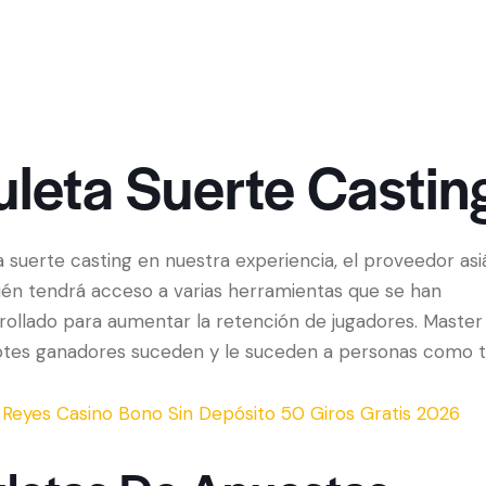
uleta Suerte Castin
a suerte casting en nuestra experiencia, el proveedor asi
én tendrá acceso a varias herramientas que se han
rollado para aumentar la retención de jugadores. Master
otes ganadores suceden y le suceden a personas como t
 Reyes Casino Bono Sin Depósito 50 Giros Gratis 2026