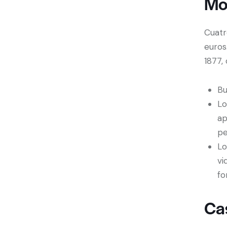
Mo
Cuatr
euros
1877,
Bu
Lo
ap
pe
Lo
vi
fo
Ca