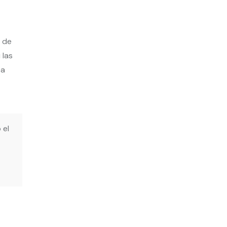
 de
 las
ea
 el