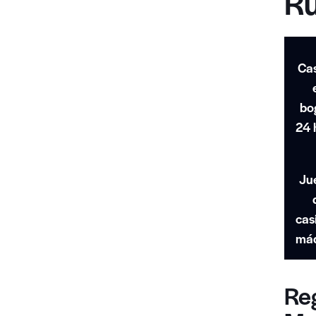
Ru
Ca
bo
24 
Ju
cas
má
Re