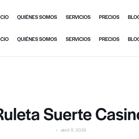
ICIO
QUIÉNES SOMOS
SERVICIOS
PRECIOS
BLO
ICIO
QUIÉNES SOMOS
SERVICIOS
PRECIOS
BLO
SIN CATEGORÍA
Ruleta Suerte Casin
abril 11, 2026