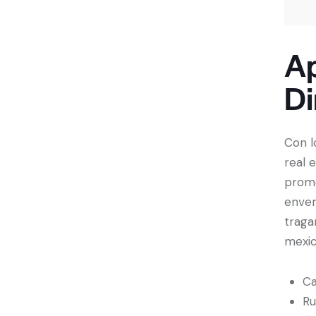
Ap
Di
Con l
real 
promo
enver
traga
mexic
Ca
Ru