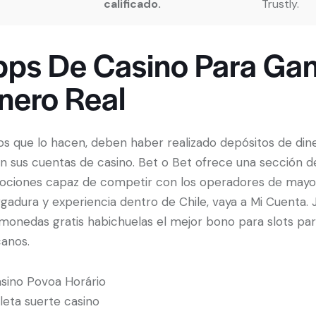
calificado.
Trustly.
ps De Casino Para Ga
nero Real
os que lo hacen, deben haber realizado depósitos de din
en sus cuentas de casino. Bet o Bet ofrece una sección d
ciones capaz de competir con los operadores de mayo
gadura y experiencia dentro de Chile, vaya a Mi Cuenta. 
monedas gratis habichuelas el mejor bono para slots pa
anos.
sino Povoa Horário
leta suerte casino