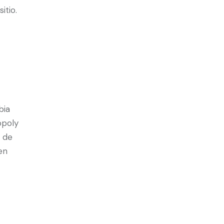
itio.
bia
opoly
s de
en