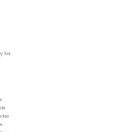
y los
e
 de
edas
de