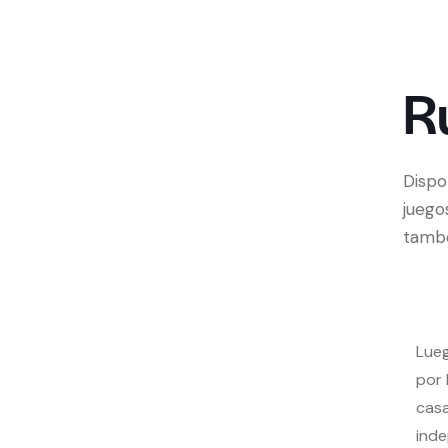
R
Dispo
juego
tambo
Lueg
por 
casa
ind